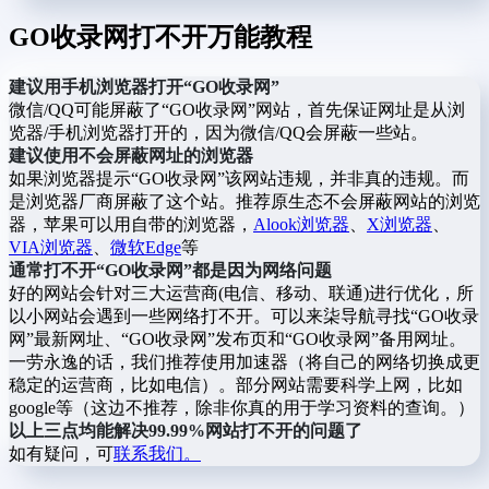
GO收录网打不开万能教程
建议用手机浏览器打开“GO收录网”
微信/QQ可能屏蔽了“GO收录网”网站，首先保证网址是从浏
览器/手机浏览器打开的，因为微信/QQ会屏蔽一些站。
建议使用不会屏蔽网址的浏览器
如果浏览器提示“GO收录网”该网站违规，并非真的违规。而
是浏览器厂商屏蔽了这个站。推荐原生态不会屏蔽网站的浏览
器，苹果可以用自带的浏览器，
Alook浏览器
、
X浏览器
、
VIA浏览器
、
微软Edge
等
通常打不开“GO收录网”都是因为网络问题
好的网站会针对三大运营商(电信、移动、联通)进行优化，所
以小网站会遇到一些网络打不开。可以来柒导航寻找“GO收录
网”最新网址、“GO收录网”发布页和“GO收录网”备用网址。
一劳永逸的话，我们推荐使用加速器（将自己的网络切换成更
稳定的运营商，比如电信）。部分网站需要科学上网，比如
google等（这边不推荐，除非你真的用于学习资料的查询。）
以上三点均能解决99.99%网站打不开的问题了
如有疑问，可
联系我们。