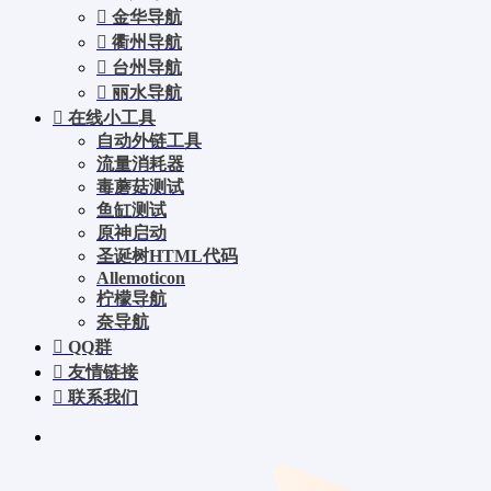
金华导航
衢州导航
台州导航
丽水导航
在线小工具
自动外链工具
流量消耗器
毒蘑菇测试
鱼缸测试
原神启动
圣诞树HTML代码
Allemoticon
柠檬导航
奈导航
QQ群
友情链接
联系我们