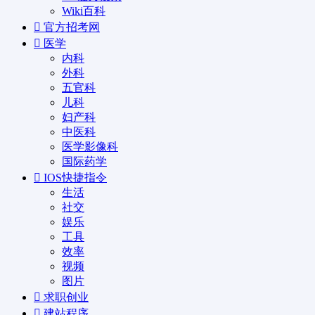
Wiki百科
官方招考网
医学
内科
外科
五官科
儿科
妇产科
中医科
医学影像科
国际药学
IOS快捷指令
生活
社交
娱乐
工具
效率
视频
图片
求职创业
建站程序