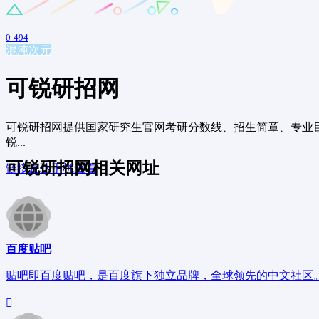
0
494
混沌次元
可锐研招网
可锐研招网提供国家研究生官网考研分数线、招生简章、专业目
锐...
可锐研招网相关网址
链接直达
手机查看
百度贴吧
贴吧即百度贴吧，是百度旗下独立品牌，全球领先的中文社区