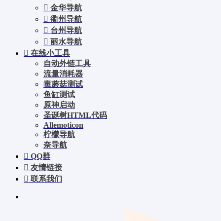
金华导航
衢州导航
台州导航
丽水导航
在线小工具
自动外链工具
流量消耗器
毒蘑菇测试
鱼缸测试
原神启动
圣诞树HTML代码
Allemoticon
柠檬导航
奈导航
QQ群
友情链接
联系我们