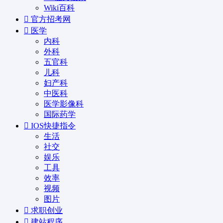
Wiki百科
官方招考网
医学
内科
外科
五官科
儿科
妇产科
中医科
医学影像科
国际药学
IOS快捷指令
生活
社交
娱乐
工具
效率
视频
图片
求职创业
建站程序