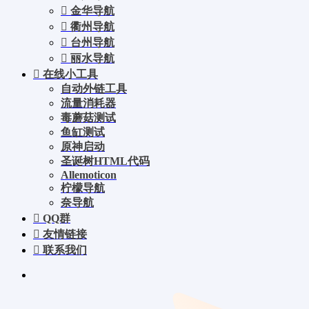
金华导航
衢州导航
台州导航
丽水导航
在线小工具
自动外链工具
流量消耗器
毒蘑菇测试
鱼缸测试
原神启动
圣诞树HTML代码
Allemoticon
柠檬导航
奈导航
QQ群
友情链接
联系我们