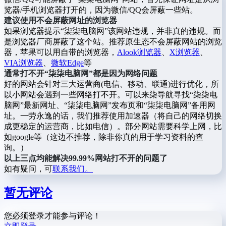
览器/手机浏览器打开的，因为微信/QQ会屏蔽一些站。
建议使用不会屏蔽网址的浏览器
如果浏览器提示“柒柒电脑网”该网站违规，并非真的违规。而
是浏览器厂商屏蔽了这个站。推荐原生态不会屏蔽网站的浏览
器，苹果可以用自带的浏览器，
Alook浏览器
、
X浏览器
、
VIA浏览器
、
微软Edge
等
通常打不开“柒柒电脑网”都是因为网络问题
好的网站会针对三大运营商(电信、移动、联通)进行优化，所
以小网站会遇到一些网络打不开。可以来柒导航寻找“柒柒电
脑网”最新网址、“柒柒电脑网”发布页和“柒柒电脑网”备用网
址。一劳永逸的话，我们推荐使用加速器（将自己的网络切换
成更稳定的运营商，比如电信）。部分网站需要科学上网，比
如google等（这边不推荐，除非你真的用于学习资料的查
询。）
以上三点均能解决99.99%网站打不开的问题了
如有疑问，可
联系我们。
暂无评论
您必须登录才能参与评论！