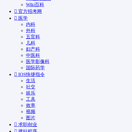
Wiki百科
官方招考网
医学
内科
外科
五官科
儿科
妇产科
中医科
医学影像科
国际药学
IOS快捷指令
生活
社交
娱乐
工具
效率
视频
图片
求职创业
建站程序