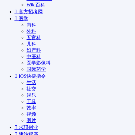
Wiki百科
官方招考网
医学
内科
外科
五官科
儿科
妇产科
中医科
医学影像科
国际药学
IOS快捷指令
生活
社交
娱乐
工具
效率
视频
图片
求职创业
建站程序