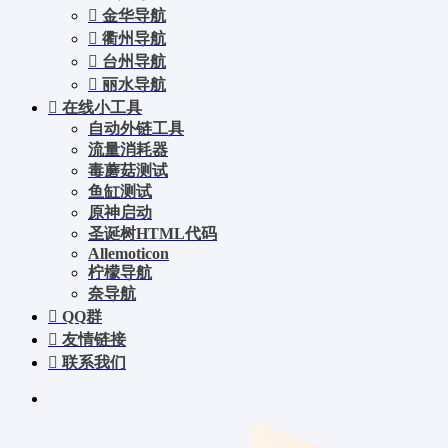
金华导航
衢州导航
台州导航
丽水导航
在线小工具
自动外链工具
流量消耗器
毒蘑菇测试
鱼缸测试
原神启动
圣诞树HTML代码
Allemoticon
柠檬导航
奈导航
QQ群
友情链接
联系我们