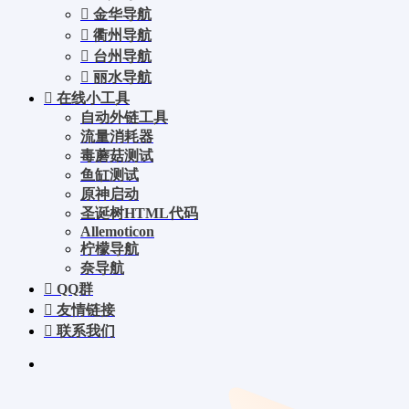
金华导航
衢州导航
台州导航
丽水导航
在线小工具
自动外链工具
流量消耗器
毒蘑菇测试
鱼缸测试
原神启动
圣诞树HTML代码
Allemoticon
柠檬导航
奈导航
QQ群
友情链接
联系我们