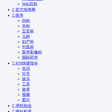
Wiki百科
官方招考网
医学
内科
外科
五官科
儿科
妇产科
中医科
医学影像科
国际药学
IOS快捷指令
生活
社交
娱乐
工具
效率
视频
图片
求职创业
建站程序