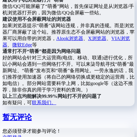
微信/QQ可能屏蔽了“萌番”网站，首先保证网址是从浏览器/手
机浏览器打开的，因为微信/QQ会屏蔽一些站。
建议使用不会屏蔽网址的浏览器
如果浏览器提示“萌番”该网站违规，并非真的违规。而是浏览
器厂商屏蔽了这个站。推荐原生态不会屏蔽网站的浏览器，苹
果可以用自带的浏览器，
Alook浏览器
、
X浏览器
、
VIA浏览
器
、
微软Edge
等
通常打不开“萌番”都是因为网络问题
好的网站会针对三大运营商(电信、移动、联通)进行优化，所
以小网站会遇到一些网络打不开。可以来柒导航寻找“萌番”最
新网址、“萌番”发布页和“萌番”备用网址。一劳永逸的话，我
们推荐使用加速器（将自己的网络切换成更稳定的运营商，比
如电信）。部分网站需要科学上网，比如google等（这边不推
荐，除非你真的用于学习资料的查询。）
以上三点均能解决99.99%网站打不开的问题了
如有疑问，可
联系我们。
暂无评论
您必须登录才能参与评论！