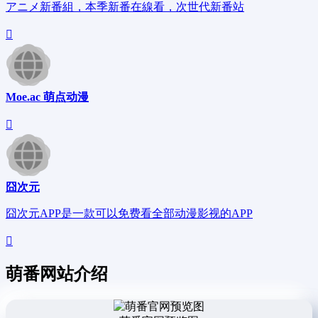
アニメ新番組，本季新番在線看，次世代新番站
Moe.ac 萌点动漫
囧次元
囧次元APP是一款可以免费看全部动漫影视的APP
萌番网站介绍