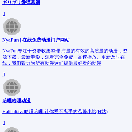
ギリギリ愛彈幕網
NyaFun | 在线免费动漫门户网站
NyaFun专注于资源收集整理 海量的有效的高质量的动漫，资
源下载，最新电影，观看完全免费、高速播放、更新及时在
线，我们致力为所有动漫迷们提供最好看的动漫
哈哩哈哩动漫
Halihali.tv: 哈哩哈哩-让你爱不离手的温馨小站(H站)