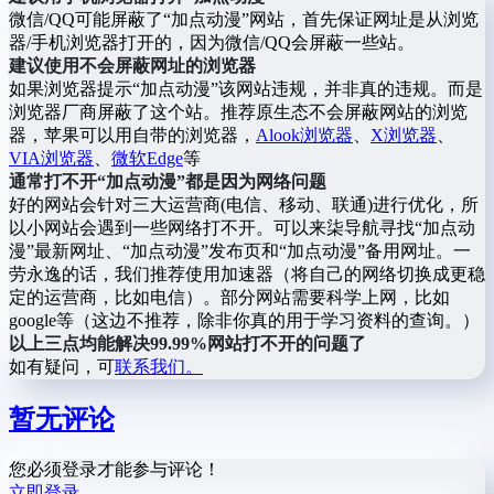
微信/QQ可能屏蔽了“加点动漫”网站，首先保证网址是从浏览
器/手机浏览器打开的，因为微信/QQ会屏蔽一些站。
建议使用不会屏蔽网址的浏览器
如果浏览器提示“加点动漫”该网站违规，并非真的违规。而是
浏览器厂商屏蔽了这个站。推荐原生态不会屏蔽网站的浏览
器，苹果可以用自带的浏览器，
Alook浏览器
、
X浏览器
、
VIA浏览器
、
微软Edge
等
通常打不开“加点动漫”都是因为网络问题
好的网站会针对三大运营商(电信、移动、联通)进行优化，所
以小网站会遇到一些网络打不开。可以来柒导航寻找“加点动
漫”最新网址、“加点动漫”发布页和“加点动漫”备用网址。一
劳永逸的话，我们推荐使用加速器（将自己的网络切换成更稳
定的运营商，比如电信）。部分网站需要科学上网，比如
google等（这边不推荐，除非你真的用于学习资料的查询。）
以上三点均能解决99.99%网站打不开的问题了
如有疑问，可
联系我们。
暂无评论
您必须登录才能参与评论！
立即登录