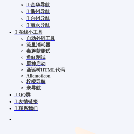
金华导航
衢州导航
台州导航
丽水导航
在线小工具
自动外链工具
流量消耗器
毒蘑菇测试
鱼缸测试
原神启动
圣诞树HTML代码
Allemoticon
柠檬导航
奈导航
QQ群
友情链接
联系我们