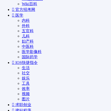
Wiki百科
官方招考网
医学
内科
外科
五官科
儿科
妇产科
中医科
医学影像科
国际药学
IOS快捷指令
生活
社交
娱乐
工具
效率
视频
图片
求职创业
建站程序