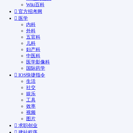
Wiki百科
官方招考网
医学
内科
外科
五官科
儿科
妇产科
中医科
医学影像科
国际药学
IOS快捷指令
生活
社交
娱乐
工具
效率
视频
图片
求职创业
建站程序