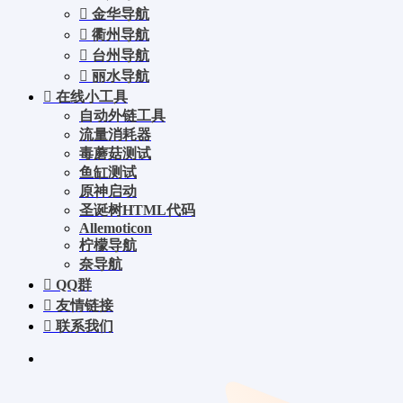
金华导航
衢州导航
台州导航
丽水导航
在线小工具
自动外链工具
流量消耗器
毒蘑菇测试
鱼缸测试
原神启动
圣诞树HTML代码
Allemoticon
柠檬导航
奈导航
QQ群
友情链接
联系我们