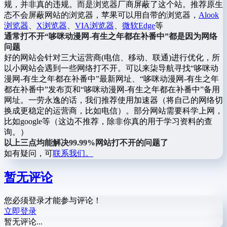
规，并非真的违规。而是浏览器厂商屏蔽了这个站。推荐原生
态不会屏蔽网站的浏览器，苹果可以用自带的浏览器，
Alook
浏览器
、
X浏览器
、
VIA浏览器
、
微软Edge
等
通常打不开“哆咪动漫网-有生之年都在补番中”都是因为网络
问题
好的网站会针对三大运营商(电信、移动、联通)进行优化，所
以小网站会遇到一些网络打不开。可以来柒导航寻找“哆咪动
漫网-有生之年都在补番中”最新网址、“哆咪动漫网-有生之年
都在补番中”发布页和“哆咪动漫网-有生之年都在补番中”备用
网址。一劳永逸的话，我们推荐使用加速器（将自己的网络切
换成更稳定的运营商，比如电信）。部分网站需要科学上网，
比如google等（这边不推荐，除非你真的用于学习资料的查
询。）
以上三点均能解决99.99%网站打不开的问题了
如有疑问，可
联系我们。
暂无评论
您必须登录才能参与评论！
立即登录
暂无评论...