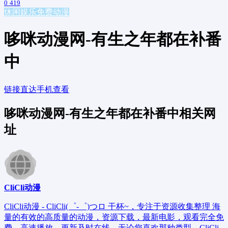
0
419
休闲娱乐
免费动漫
哆咪动漫网-有生之年都在补番
中
链接直达
手机查看
哆咪动漫网-有生之年都在补番中相关网
址
CliCli动漫
CliCli动漫 - CliCli(゜-゜)つロ 干杯~，专注于资源收集整理 海
量的有效的高质量的动漫，资源下载，最新电影，观看完全免
费、高速播放、更新及时在线，无论您喜欢那种类型，CliCli