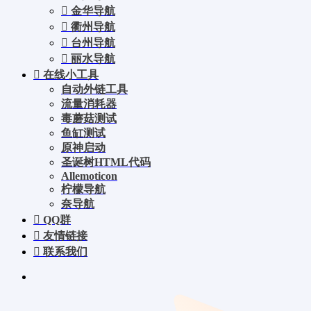
金华导航
衢州导航
台州导航
丽水导航
在线小工具
自动外链工具
流量消耗器
毒蘑菇测试
鱼缸测试
原神启动
圣诞树HTML代码
Allemoticon
柠檬导航
奈导航
QQ群
友情链接
联系我们