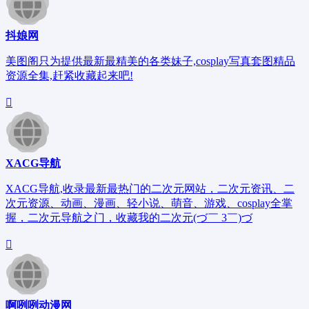
抖娘网
美图阁只为提供最新最精美的各类妹子,cosplay写真套图精品
资源全集,赶紧收藏起来吧!
XACG导航
XACG导航,收录最新最热门的二次元网站，二次元资讯、二
次元资源、动画、漫画、轻小说、萌音、游戏、cosplay全掌
握，二次元导航之门，收藏我的二次元(づ￣ 3￣)づ
啊咧咧动漫网