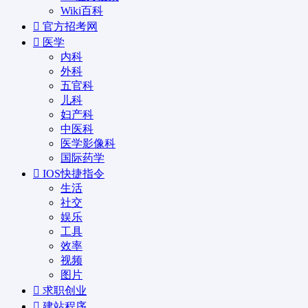
Wiki百科
官方招考网
医学
内科
外科
五官科
儿科
妇产科
中医科
医学影像科
国际药学
IOS快捷指令
生活
社交
娱乐
工具
效率
视频
图片
求职创业
建站程序