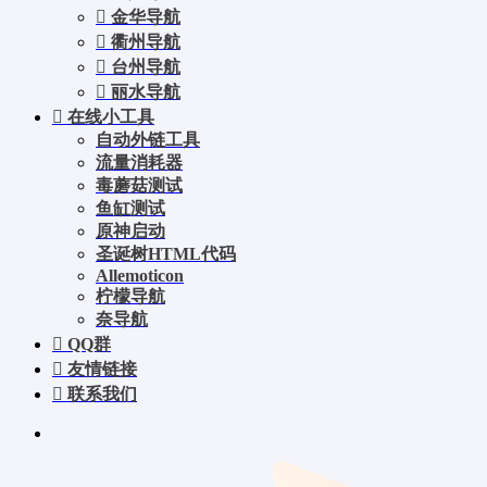
金华导航
衢州导航
台州导航
丽水导航
在线小工具
自动外链工具
流量消耗器
毒蘑菇测试
鱼缸测试
原神启动
圣诞树HTML代码
Allemoticon
柠檬导航
奈导航
QQ群
友情链接
联系我们