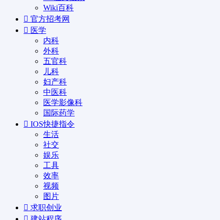
Wiki百科
官方招考网
医学
内科
外科
五官科
儿科
妇产科
中医科
医学影像科
国际药学
IOS快捷指令
生活
社交
娱乐
工具
效率
视频
图片
求职创业
建站程序