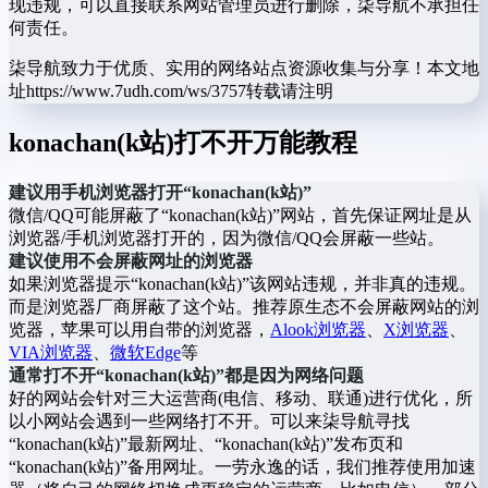
现违规，可以直接联系网站管理员进行删除，柒导航不承担任
何责任。
柒导航致力于优质、实用的网络站点资源收集与分享！
本文地
址https://www.7udh.com/ws/3757转载请注明
konachan(k站)打不开万能教程
建议用手机浏览器打开“konachan(k站)”
微信/QQ可能屏蔽了“konachan(k站)”网站，首先保证网址是从
浏览器/手机浏览器打开的，因为微信/QQ会屏蔽一些站。
建议使用不会屏蔽网址的浏览器
如果浏览器提示“konachan(k站)”该网站违规，并非真的违规。
而是浏览器厂商屏蔽了这个站。推荐原生态不会屏蔽网站的浏
览器，苹果可以用自带的浏览器，
Alook浏览器
、
X浏览器
、
VIA浏览器
、
微软Edge
等
通常打不开“konachan(k站)”都是因为网络问题
好的网站会针对三大运营商(电信、移动、联通)进行优化，所
以小网站会遇到一些网络打不开。可以来柒导航寻找
“konachan(k站)”最新网址、“konachan(k站)”发布页和
“konachan(k站)”备用网址。一劳永逸的话，我们推荐使用加速