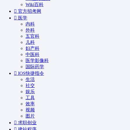
Wiki百科
官方招考网
医学
内科
外科
五官科
儿科
妇产科
中医科
医学影像科
国际药学
IOS快捷指令
生活
社交
娱乐
工具
效率
视频
图片
求职创业
建站程序