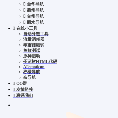
金华导航
衢州导航
台州导航
丽水导航
在线小工具
自动外链工具
流量消耗器
毒蘑菇测试
鱼缸测试
原神启动
圣诞树HTML代码
Allemoticon
柠檬导航
奈导航
QQ群
友情链接
联系我们