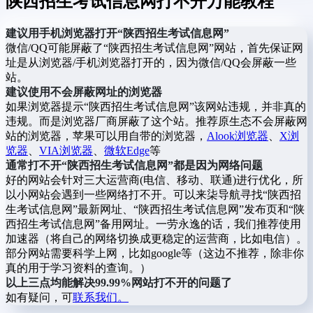
陕西招生考试信息网打不开万能教程
建议用手机浏览器打开“陕西招生考试信息网”
微信/QQ可能屏蔽了“陕西招生考试信息网”网站，首先保证网
址是从浏览器/手机浏览器打开的，因为微信/QQ会屏蔽一些
站。
建议使用不会屏蔽网址的浏览器
如果浏览器提示“陕西招生考试信息网”该网站违规，并非真的
违规。而是浏览器厂商屏蔽了这个站。推荐原生态不会屏蔽网
站的浏览器，苹果可以用自带的浏览器，
Alook浏览器
、
X浏
览器
、
VIA浏览器
、
微软Edge
等
通常打不开“陕西招生考试信息网”都是因为网络问题
好的网站会针对三大运营商(电信、移动、联通)进行优化，所
以小网站会遇到一些网络打不开。可以来柒导航寻找“陕西招
生考试信息网”最新网址、“陕西招生考试信息网”发布页和“陕
西招生考试信息网”备用网址。一劳永逸的话，我们推荐使用
加速器（将自己的网络切换成更稳定的运营商，比如电信）。
部分网站需要科学上网，比如google等（这边不推荐，除非你
真的用于学习资料的查询。）
以上三点均能解决99.99%网站打不开的问题了
如有疑问，可
联系我们。