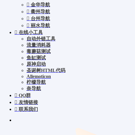
金华导航
衢州导航
台州导航
丽水导航
在线小工具
自动外链工具
流量消耗器
毒蘑菇测试
鱼缸测试
原神启动
圣诞树HTML代码
Allemoticon
柠檬导航
奈导航
QQ群
友情链接
联系我们