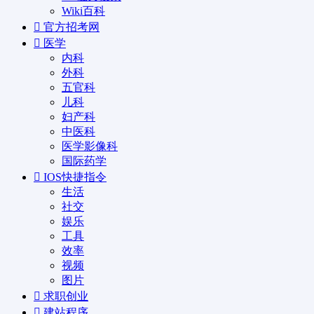
Wiki百科
官方招考网
医学
内科
外科
五官科
儿科
妇产科
中医科
医学影像科
国际药学
IOS快捷指令
生活
社交
娱乐
工具
效率
视频
图片
求职创业
建站程序