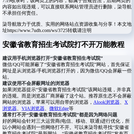
7:19收录时，该网页上的内容，都属于合规合法，后期网页的
内容如出现违规，可以直接联系网站管理员进行删除，柒导航
不承担任何责任。
柒导航致力于优质、实用的网络站点资源收集与分享！
本文地
址https://www.7udh.com/ws/3725转载请注明
安徽省教育招生考试院打不开万能教程
建议用手机浏览器打开“安徽省教育招生考试院”
微信/QQ可能屏蔽了“安徽省教育招生考试院”网站，首先保证
网址是从浏览器/手机浏览器打开的，因为微信/QQ会屏蔽一些
站。
建议使用不会屏蔽网址的浏览器
如果浏览器提示“安徽省教育招生考试院”该网站违规，并非真
的违规。而是浏览器厂商屏蔽了这个站。推荐原生态不会屏蔽
网站的浏览器，苹果可以用自带的浏览器，
Alook浏览器
、
X
浏览器
、
VIA浏览器
、
微软Edge
等
通常打不开“安徽省教育招生考试院”都是因为网络问题
好的网站会针对三大运营商(电信、移动、联通)进行优化，所
以小网站会遇到一些网络打不开。可以来柒导航寻找“安徽省
教育招生考试院”最新网址、“安徽省教育招生考试院”发布页