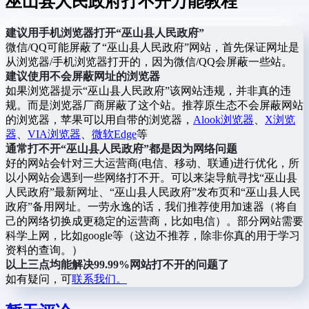
巫山县人民政府打不开万能教程
建议用手机浏览器打开“巫山县人民政府”
微信/QQ可能屏蔽了“巫山县人民政府”网站，首先保证网址是
从浏览器/手机浏览器打开的，因为微信/QQ会屏蔽一些站。
建议使用不会屏蔽网址的浏览器
如果浏览器提示“巫山县人民政府”该网站违规，并非真的违
规。而是浏览器厂商屏蔽了这个站。推荐原生态不会屏蔽网站
的浏览器，苹果可以用自带的浏览器，
Alook浏览器
、
X浏览
器
、
VIA浏览器
、
微软Edge
等
通常打不开“巫山县人民政府”都是因为网络问题
好的网站会针对三大运营商(电信、移动、联通)进行优化，所
以小网站会遇到一些网络打不开。可以来柒导航寻找“巫山县
人民政府”最新网址、“巫山县人民政府”发布页和“巫山县人民
政府”备用网址。一劳永逸的话，我们推荐使用加速器（将自
己的网络切换成更稳定的运营商，比如电信）。部分网站需要
科学上网，比如google等（这边不推荐，除非你真的用于学习
资料的查询。）
以上三点均能解决99.99%网站打不开的问题了
如有疑问，可
联系我们。