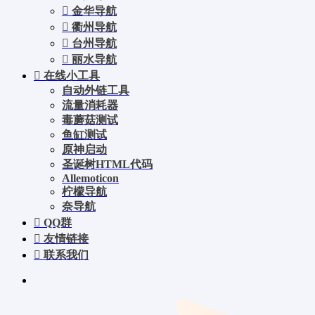
金华导航
衢州导航
台州导航
丽水导航
在线小工具
自动外链工具
流量消耗器
毒蘑菇测试
鱼缸测试
原神启动
圣诞树HTML代码
Allemoticon
柠檬导航
奈导航
QQ群
友情链接
联系我们