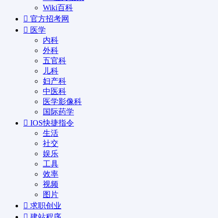
Wiki百科
官方招考网
医学
内科
外科
五官科
儿科
妇产科
中医科
医学影像科
国际药学
IOS快捷指令
生活
社交
娱乐
工具
效率
视频
图片
求职创业
建站程序