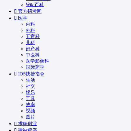
Wiki百科
官方招考网
医学
内科
外科
五官科
儿科
妇产科
中医科
医学影像科
国际药学
IOS快捷指令
生活
社交
娱乐
工具
效率
视频
图片
求职创业
建站程序