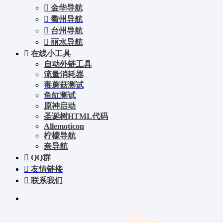
金华导航
衢州导航
台州导航
丽水导航
在线小工具
自动外链工具
流量消耗器
毒蘑菇测试
鱼缸测试
原神启动
圣诞树HTML代码
Allemoticon
柠檬导航
奈导航
QQ群
友情链接
联系我们