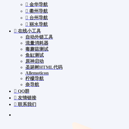
金华导航
衢州导航
台州导航
丽水导航
在线小工具
自动外链工具
流量消耗器
毒蘑菇测试
鱼缸测试
原神启动
圣诞树HTML代码
Allemoticon
柠檬导航
奈导航
QQ群
友情链接
联系我们