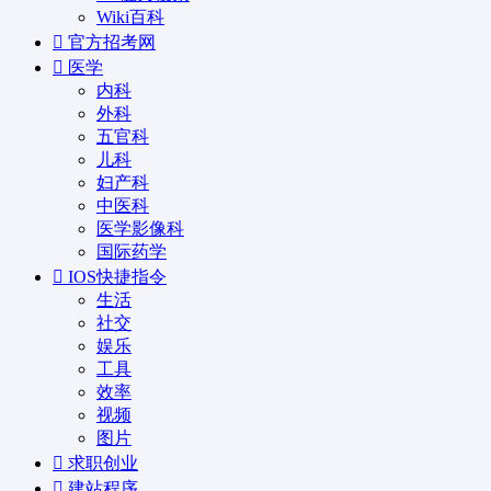
Wiki百科
官方招考网
医学
内科
外科
五官科
儿科
妇产科
中医科
医学影像科
国际药学
IOS快捷指令
生活
社交
娱乐
工具
效率
视频
图片
求职创业
建站程序