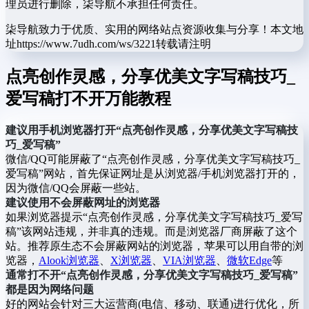
理员进行删除，柒导航不承担任何责任。
柒导航致力于优质、实用的网络站点资源收集与分享！
本文地
址https://www.7udh.com/ws/3221转载请注明
点亮创作灵感，分享优美文字写稿技巧_
爱写稿打不开万能教程
建议用手机浏览器打开“点亮创作灵感，分享优美文字写稿技
巧_爱写稿”
微信/QQ可能屏蔽了“点亮创作灵感，分享优美文字写稿技巧_
爱写稿”网站，首先保证网址是从浏览器/手机浏览器打开的，
因为微信/QQ会屏蔽一些站。
建议使用不会屏蔽网址的浏览器
如果浏览器提示“点亮创作灵感，分享优美文字写稿技巧_爱写
稿”该网站违规，并非真的违规。而是浏览器厂商屏蔽了这个
站。推荐原生态不会屏蔽网站的浏览器，苹果可以用自带的浏
览器，
Alook浏览器
、
X浏览器
、
VIA浏览器
、
微软Edge
等
通常打不开“点亮创作灵感，分享优美文字写稿技巧_爱写稿”
都是因为网络问题
好的网站会针对三大运营商(电信、移动、联通)进行优化，所