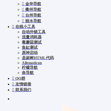
金华导航
衢州导航
台州导航
丽水导航
在线小工具
自动外链工具
流量消耗器
毒蘑菇测试
鱼缸测试
原神启动
圣诞树HTML代码
Allemoticon
柠檬导航
奈导航
QQ群
友情链接
联系我们