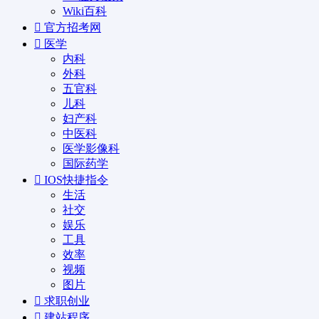
Wiki百科
官方招考网
医学
内科
外科
五官科
儿科
妇产科
中医科
医学影像科
国际药学
IOS快捷指令
生活
社交
娱乐
工具
效率
视频
图片
求职创业
建站程序