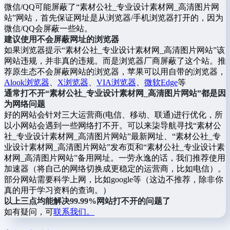
微信/QQ可能屏蔽了“素材公社_专业设计素材网_高清图片网
站”网站，首先保证网址是从浏览器/手机浏览器打开的，因为
微信/QQ会屏蔽一些站。
建议使用不会屏蔽网址的浏览器
如果浏览器提示“素材公社_专业设计素材网_高清图片网站”该
网站违规，并非真的违规。而是浏览器厂商屏蔽了这个站。推
荐原生态不会屏蔽网站的浏览器，苹果可以用自带的浏览器，
Alook浏览器
、
X浏览器
、
VIA浏览器
、
微软Edge
等
通常打不开“素材公社_专业设计素材网_高清图片网站”都是因
为网络问题
好的网站会针对三大运营商(电信、移动、联通)进行优化，所
以小网站会遇到一些网络打不开。可以来柒导航寻找“素材公
社_专业设计素材网_高清图片网站”最新网址、“素材公社_专
业设计素材网_高清图片网站”发布页和“素材公社_专业设计素
材网_高清图片网站”备用网址。一劳永逸的话，我们推荐使用
加速器（将自己的网络切换成更稳定的运营商，比如电信）。
部分网站需要科学上网，比如google等（这边不推荐，除非你
真的用于学习资料的查询。）
以上三点均能解决99.99%网站打不开的问题了
如有疑问，可
联系我们。