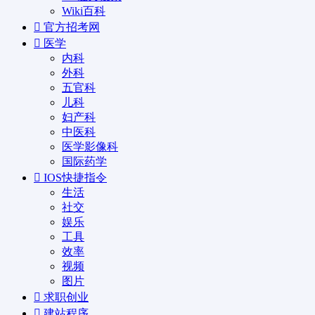
Wiki百科
官方招考网
医学
内科
外科
五官科
儿科
妇产科
中医科
医学影像科
国际药学
IOS快捷指令
生活
社交
娱乐
工具
效率
视频
图片
求职创业
建站程序