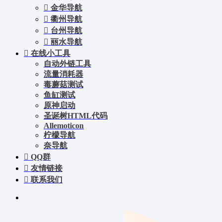
金华导航
衢州导航
台州导航
丽水导航
在线小工具
自动外链工具
流量消耗器
毒蘑菇测试
鱼缸测试
原神启动
圣诞树HTML代码
Allemoticon
柠檬导航
奈导航
QQ群
友情链接
联系我们