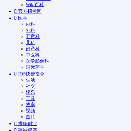
Wiki百科
官方招考网
医学
内科
外科
五官科
儿科
妇产科
中医科
医学影像科
国际药学
IOS快捷指令
生活
社交
娱乐
工具
效率
视频
图片
求职创业
建站程序