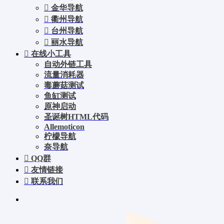
金华导航
衢州导航
台州导航
丽水导航
在线小工具
自动外链工具
流量消耗器
毒蘑菇测试
鱼缸测试
原神启动
圣诞树HTML代码
Allemoticon
柠檬导航
奈导航
QQ群
友情链接
联系我们