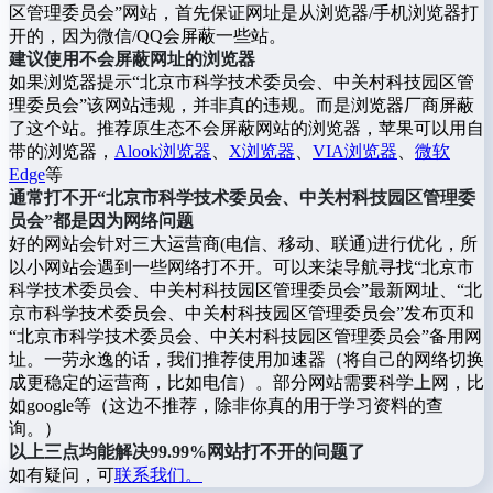
区管理委员会”网站，首先保证网址是从浏览器/手机浏览器打
开的，因为微信/QQ会屏蔽一些站。
建议使用不会屏蔽网址的浏览器
如果浏览器提示“北京市科学技术委员会、中关村科技园区管
理委员会”该网站违规，并非真的违规。而是浏览器厂商屏蔽
了这个站。推荐原生态不会屏蔽网站的浏览器，苹果可以用自
带的浏览器，
Alook浏览器
、
X浏览器
、
VIA浏览器
、
微软
Edge
等
通常打不开“北京市科学技术委员会、中关村科技园区管理委
员会”都是因为网络问题
好的网站会针对三大运营商(电信、移动、联通)进行优化，所
以小网站会遇到一些网络打不开。可以来柒导航寻找“北京市
科学技术委员会、中关村科技园区管理委员会”最新网址、“北
京市科学技术委员会、中关村科技园区管理委员会”发布页和
“北京市科学技术委员会、中关村科技园区管理委员会”备用网
址。一劳永逸的话，我们推荐使用加速器（将自己的网络切换
成更稳定的运营商，比如电信）。部分网站需要科学上网，比
如google等（这边不推荐，除非你真的用于学习资料的查
询。）
以上三点均能解决99.99%网站打不开的问题了
如有疑问，可
联系我们。