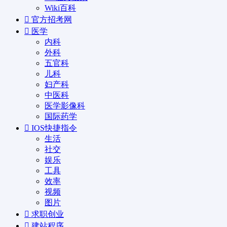
Wiki百科
官方招考网
医学
内科
外科
五官科
儿科
妇产科
中医科
医学影像科
国际药学
IOS快捷指令
生活
社交
娱乐
工具
效率
视频
图片
求职创业
建站程序