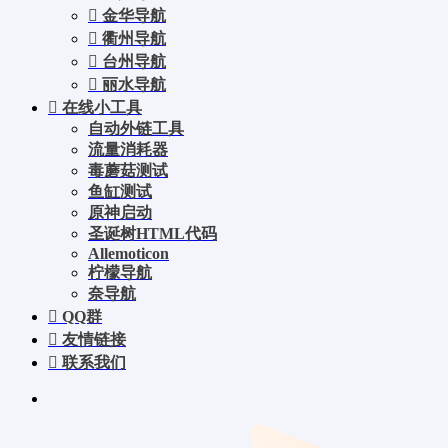
金华导航
衢州导航
台州导航
丽水导航
在线小工具
自动外链工具
流量消耗器
毒蘑菇测试
鱼缸测试
原神启动
圣诞树HTML代码
Allemoticon
柠檬导航
奈导航
QQ群
友情链接
联系我们