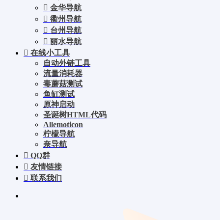
金华导航
衢州导航
台州导航
丽水导航
在线小工具
自动外链工具
流量消耗器
毒蘑菇测试
鱼缸测试
原神启动
圣诞树HTML代码
Allemoticon
柠檬导航
奈导航
QQ群
友情链接
联系我们