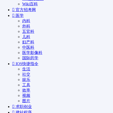
Wiki百科
官方招考网
医学
内科
外科
五官科
儿科
妇产科
中医科
医学影像科
国际药学
IOS快捷指令
生活
社交
娱乐
工具
效率
视频
图片
求职创业
建站程序