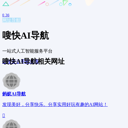
0
36
网址导航
嗖快AI导航
一站式人工智能服务平台
嗖快AI导航相关网址
链接直达
手机查看
蚂蚁AI导航
发现美好，分享快乐。分享实用好玩有趣的AI网站！