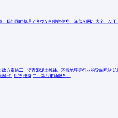
大领域。我们同时整理了各类AI相关的信息，涵盖AI网址大全，AI工
政方案施工、沥青混泥土摊铺、环氧地坪等行业的导航网站 筑路
械配件,租赁,维修,二手等后市场服务。