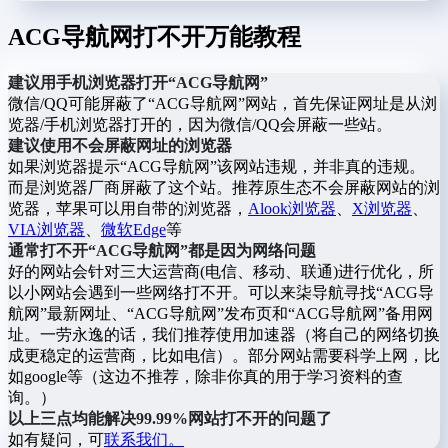
ACG导航网打不开万能教程
建议用手机浏览器打开“ACG导航网”
微信/QQ可能屏蔽了“ACG导航网”网站，首先保证网址是从浏
览器/手机浏览器打开的，因为微信/QQ会屏蔽一些站。
建议使用不会屏蔽网址的浏览器
如果浏览器提示“ACG导航网”该网站违规，并非真的违规。
而是浏览器厂商屏蔽了这个站。推荐原生态不会屏蔽网站的浏
览器，苹果可以用自带的浏览器，
Alook浏览器
、
X浏览器
、
VIA浏览器
、
微软Edge
等
通常打不开“ACG导航网”都是因为网络问题
好的网站会针对三大运营商(电信、移动、联通)进行优化，所
以小网站会遇到一些网络打不开。可以来柒导航寻找“ACG导
航网”最新网址、“ACG导航网”发布页和“ACG导航网”备用网
址。一劳永逸的话，我们推荐使用加速器（将自己的网络切换
成更稳定的运营商，比如电信）。部分网站需要科学上网，比
如google等（这边不推荐，除非你真的用于学习资料的查
询。）
以上三点均能解决99.99%网站打不开的问题了
如有疑问，可
联系我们。