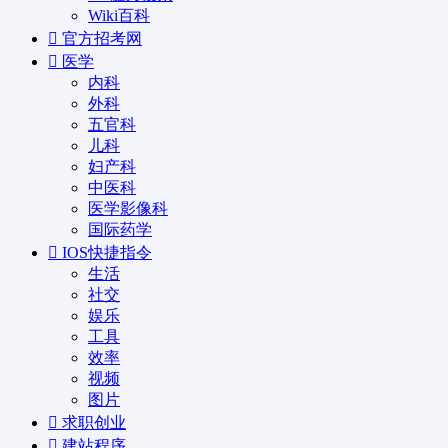
Wiki百科
官方招考网
医学
内科
外科
五官科
儿科
妇产科
中医科
医学影像科
国际药学
IOS快捷指令
生活
社交
娱乐
工具
效率
视频
图片
求职创业
建站程序