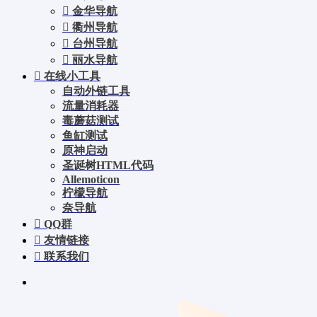
金华导航
衢州导航
台州导航
丽水导航
在线小工具
自动外链工具
流量消耗器
毒蘑菇测试
鱼缸测试
原神启动
圣诞树HTML代码
Allemoticon
柠檬导航
奈导航
QQ群
友情链接
联系我们