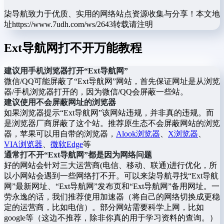
柒导航致力于优质、实用的网络站点资源收集与分享！
本文地
址https://www.7udh.com/ws/2643转载请注明
Ext导航网打不开万能教程
建议用手机浏览器打开“Ext导航网”
微信/QQ可能屏蔽了“Ext导航网”网站，首先保证网址是从浏览
器/手机浏览器打开的，因为微信/QQ会屏蔽一些站。
建议使用不会屏蔽网址的浏览器
如果浏览器提示“Ext导航网”该网站违规，并非真的违规。而
是浏览器厂商屏蔽了这个站。推荐原生态不会屏蔽网站的浏览
器，苹果可以用自带的浏览器，
Alook浏览器
、
X浏览器
、
VIA浏览器
、
微软Edge
等
通常打不开“Ext导航网”都是因为网络问题
好的网站会针对三大运营商(电信、移动、联通)进行优化，所
以小网站会遇到一些网络打不开。可以来柒导航寻找“Ext导航
网”最新网址、“Ext导航网”发布页和“Ext导航网”备用网址。一
劳永逸的话，我们推荐使用加速器（将自己的网络切换成更稳
定的运营商，比如电信）。部分网站需要科学上网，比如
google等（这边不推荐，除非你真的用于学习资料的查询。）