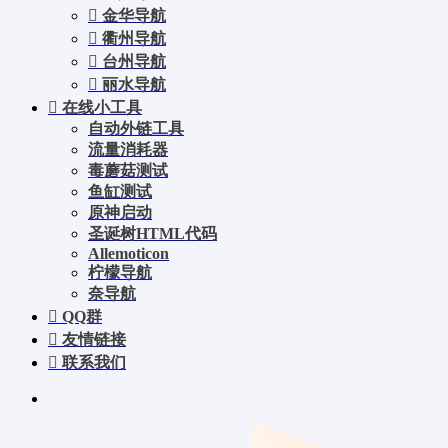
金华导航
衢州导航
台州导航
丽水导航
在线小工具
自动外链工具
流量消耗器
毒蘑菇测试
鱼缸测试
原神启动
圣诞树HTML代码
Allemoticon
柠檬导航
奈导航
QQ群
友情链接
联系我们