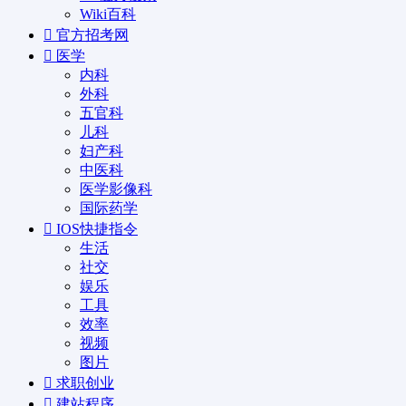
Wiki百科
官方招考网
医学
内科
外科
五官科
儿科
妇产科
中医科
医学影像科
国际药学
IOS快捷指令
生活
社交
娱乐
工具
效率
视频
图片
求职创业
建站程序