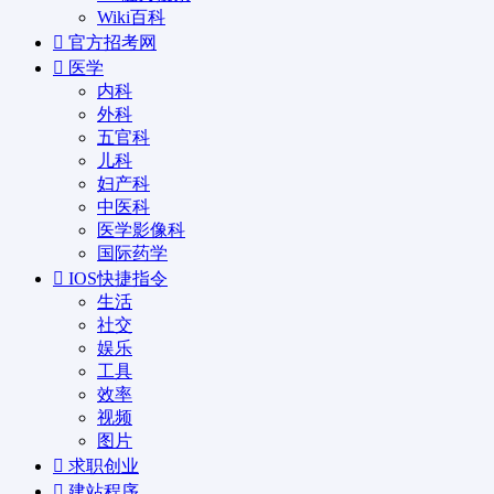
Wiki百科
官方招考网
医学
内科
外科
五官科
儿科
妇产科
中医科
医学影像科
国际药学
IOS快捷指令
生活
社交
娱乐
工具
效率
视频
图片
求职创业
建站程序