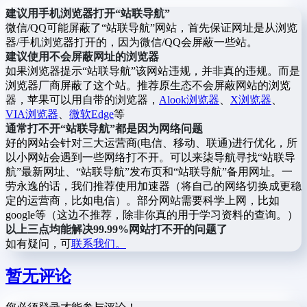
建议用手机浏览器打开“站联导航”
微信/QQ可能屏蔽了“站联导航”网站，首先保证网址是从浏览
器/手机浏览器打开的，因为微信/QQ会屏蔽一些站。
建议使用不会屏蔽网址的浏览器
如果浏览器提示“站联导航”该网站违规，并非真的违规。而是
浏览器厂商屏蔽了这个站。推荐原生态不会屏蔽网站的浏览
器，苹果可以用自带的浏览器，
Alook浏览器
、
X浏览器
、
VIA浏览器
、
微软Edge
等
通常打不开“站联导航”都是因为网络问题
好的网站会针对三大运营商(电信、移动、联通)进行优化，所
以小网站会遇到一些网络打不开。可以来柒导航寻找“站联导
航”最新网址、“站联导航”发布页和“站联导航”备用网址。一
劳永逸的话，我们推荐使用加速器（将自己的网络切换成更稳
定的运营商，比如电信）。部分网站需要科学上网，比如
google等（这边不推荐，除非你真的用于学习资料的查询。）
以上三点均能解决99.99%网站打不开的问题了
如有疑问，可
联系我们。
暂无评论