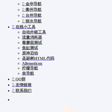
金华导航
衢州导航
台州导航
丽水导航
在线小工具
自动外链工具
流量消耗器
毒蘑菇测试
鱼缸测试
原神启动
圣诞树HTML代码
Allemoticon
柠檬导航
奈导航
QQ群
友情链接
联系我们