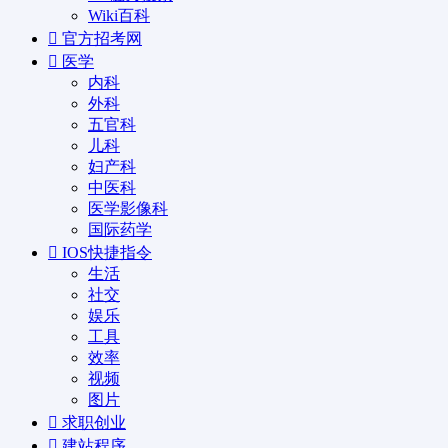
Wiki百科
官方招考网
医学
内科
外科
五官科
儿科
妇产科
中医科
医学影像科
国际药学
IOS快捷指令
生活
社交
娱乐
工具
效率
视频
图片
求职创业
建站程序