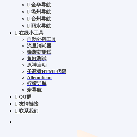
金华导航
衢州导航
台州导航
丽水导航
在线小工具
自动外链工具
流量消耗器
毒蘑菇测试
鱼缸测试
原神启动
圣诞树HTML代码
Allemoticon
柠檬导航
奈导航
QQ群
友情链接
联系我们