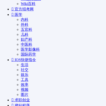
Wiki百科
官方招考网
医学
内科
外科
五官科
儿科
妇产科
中医科
医学影像科
国际药学
IOS快捷指令
生活
社交
娱乐
工具
效率
视频
图片
求职创业
建站程序