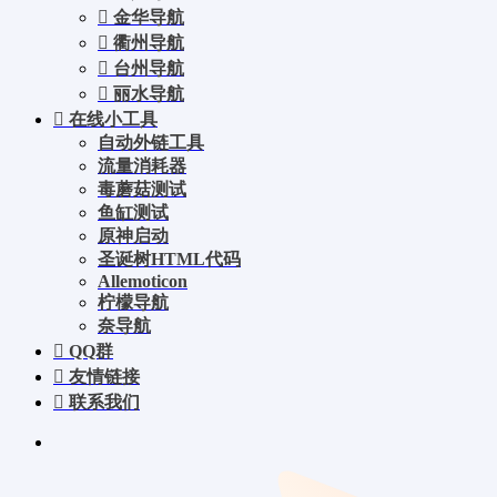
金华导航
衢州导航
台州导航
丽水导航
在线小工具
自动外链工具
流量消耗器
毒蘑菇测试
鱼缸测试
原神启动
圣诞树HTML代码
Allemoticon
柠檬导航
奈导航
QQ群
友情链接
联系我们