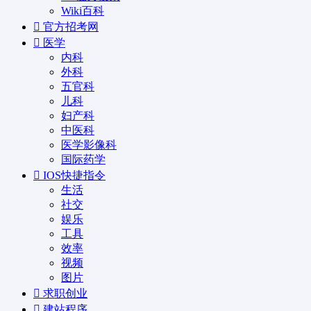
Wiki百科
官方招考网
医学
内科
外科
五官科
儿科
妇产科
中医科
医学影像科
国际药学
IOS快捷指令
生活
社交
娱乐
工具
效率
视频
图片
求职创业
建站程序