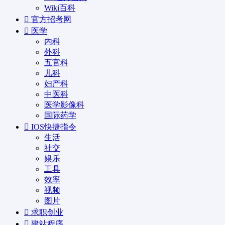
Wiki百科
官方招考网
医学
内科
外科
五官科
儿科
妇产科
中医科
医学影像科
国际药学
IOS快捷指令
生活
社交
娱乐
工具
效率
视频
图片
求职创业
建站程序