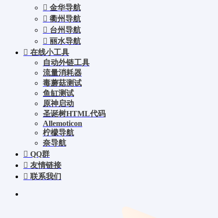
金华导航
衢州导航
台州导航
丽水导航
在线小工具
自动外链工具
流量消耗器
毒蘑菇测试
鱼缸测试
原神启动
圣诞树HTML代码
Allemoticon
柠檬导航
奈导航
QQ群
友情链接
联系我们