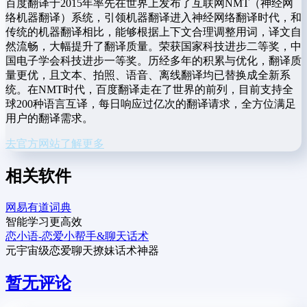
百度翻译于2015年率先在世界上发布了互联网NMT（神经网
络机器翻译）系统，引领机器翻译进入神经网络翻译时代，和
传统的机器翻译相比，能够根据上下文合理调整用词，译文自
然流畅，大幅提升了翻译质量。荣获国家科技进步二等奖，中
国电子学会科技进步一等奖。历经多年的积累与优化，翻译质
量更优，且文本、拍照、语音、离线翻译均已替换成全新系
统。在NMT时代，百度翻译走在了世界的前列，目前支持全
球200种语言互译，每日响应过亿次的翻译请求，全方位满足
用户的翻译需求。
去官方网站了解更多
相关软件
网易有道词典
智能学习更高效
恋小语-恋爱小帮手&聊天话术
元宇宙级恋爱聊天撩妹话术神器
暂无评论