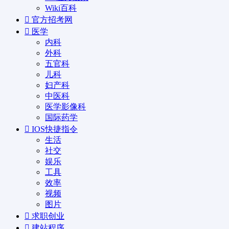
Wiki百科
官方招考网
医学
内科
外科
五官科
儿科
妇产科
中医科
医学影像科
国际药学
IOS快捷指令
生活
社交
娱乐
工具
效率
视频
图片
求职创业
建站程序