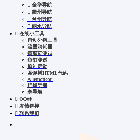
金华导航
衢州导航
台州导航
丽水导航
在线小工具
自动外链工具
流量消耗器
毒蘑菇测试
鱼缸测试
原神启动
圣诞树HTML代码
Allemoticon
柠檬导航
奈导航
QQ群
友情链接
联系我们