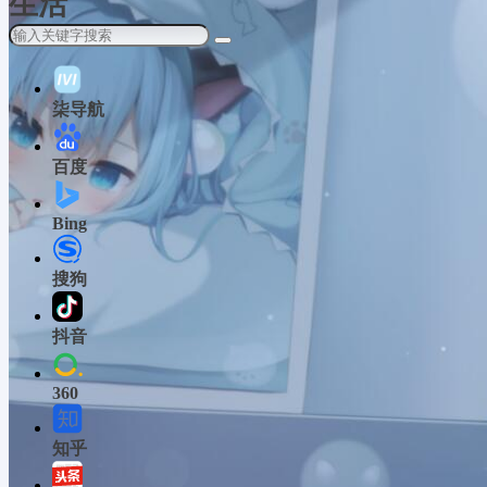
生活
柒导航
百度
Bing
搜狗
抖音
360
知乎