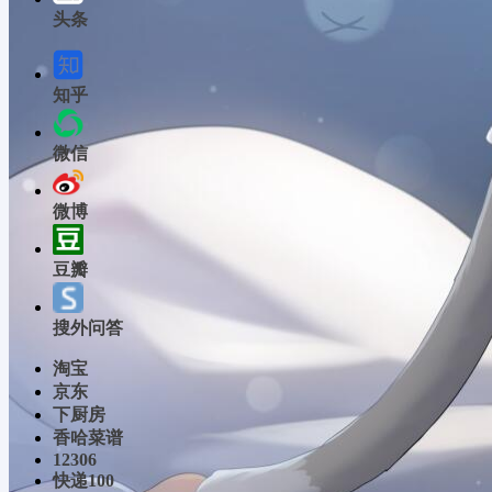
头条
知乎
微信
微博
豆瓣
搜外问答
淘宝
京东
下厨房
香哈菜谱
12306
快递100