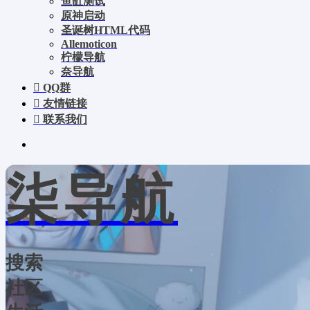
鱼缸测试
原神启动
圣诞树HTML代码
Allemoticon
柠檬导航
奈导航
QQ群
友情链接
联系我们
柒导航
搜索
社区