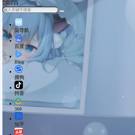
生活
柒导航
百度
Bing
搜狗
抖音
360
知乎