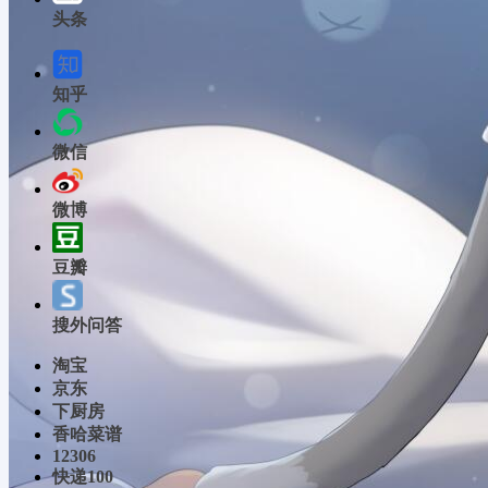
头条
知乎
微信
微博
豆瓣
搜外问答
淘宝
京东
下厨房
香哈菜谱
12306
快递100