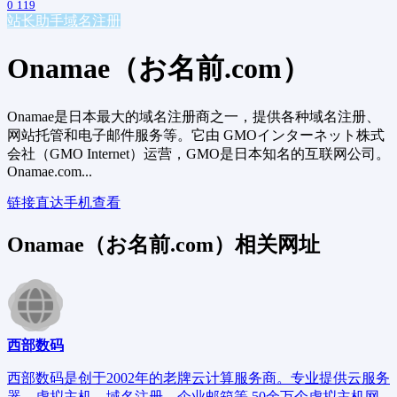
0
119
站长助手
域名注册
Onamae（お名前.com）
Onamae是日本最大的域名注册商之一，提供各种域名注册、
网站托管和电子邮件服务等。它由 GMOインターネット株式
会社（GMO Internet）运营，GMO是日本知名的互联网公司。
Onamae.com...
链接直达
手机查看
Onamae（お名前.com）相关网址
西部数码
西部数码是创于2002年的老牌云计算服务商。专业提供云服务
器、虚拟主机、域名注册、企业邮箱等,50余万个虚拟主机网