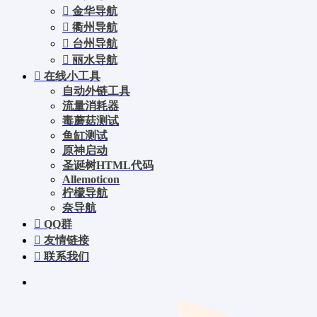
金华导航
衢州导航
台州导航
丽水导航
在线小工具
自动外链工具
流量消耗器
毒蘑菇测试
鱼缸测试
原神启动
圣诞树HTML代码
Allemoticon
柠檬导航
奈导航
QQ群
友情链接
联系我们