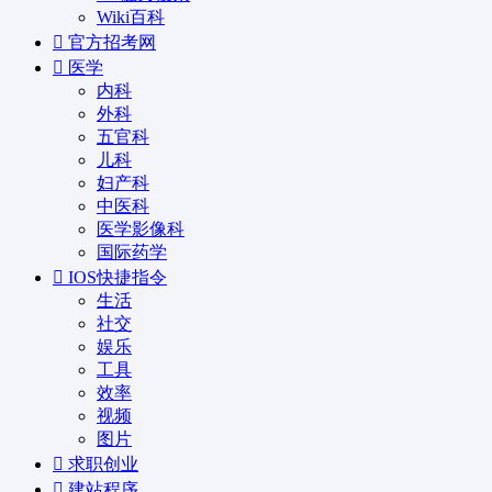
Wiki百科
官方招考网
医学
内科
外科
五官科
儿科
妇产科
中医科
医学影像科
国际药学
IOS快捷指令
生活
社交
娱乐
工具
效率
视频
图片
求职创业
建站程序