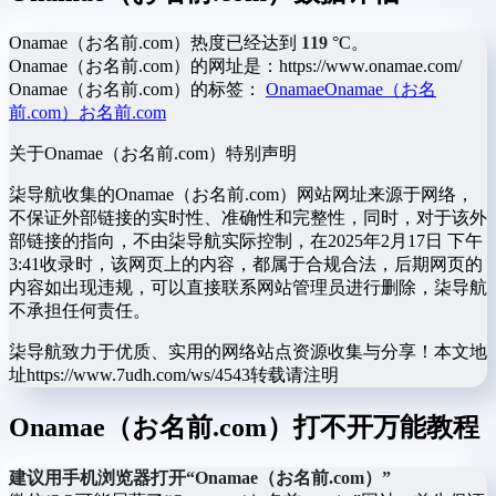
Onamae（お名前.com）热度已经达到
119
°C。
Onamae（お名前.com）的网址是：https://www.onamae.com/
Onamae（お名前.com）的标签：
Onamae
Onamae（お名
前.com）
お名前.com
关于Onamae（お名前.com）
特别声明
柒导航收集的Onamae（お名前.com）网站网址来源于网络，
不保证外部链接的实时性、准确性和完整性，同时，对于该外
部链接的指向，不由柒导航实际控制，在2025年2月17日 下午
3:41收录时，该网页上的内容，都属于合规合法，后期网页的
内容如出现违规，可以直接联系网站管理员进行删除，柒导航
不承担任何责任。
柒导航致力于优质、实用的网络站点资源收集与分享！
本文地
址https://www.7udh.com/ws/4543转载请注明
Onamae（お名前.com）打不开万能教程
建议用手机浏览器打开“Onamae（お名前.com）”