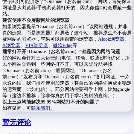
微信/QQ可能屏蔽了“Onamae（お名前.com）”网站，首先保证
网址是从浏览器/手机浏览器打开的，因为微信/QQ会屏蔽一些
站。
建议使用不会屏蔽网址的浏览器
如果浏览器提示“Onamae（お名前.com）”该网站违规，并非
真的违规。而是浏览器厂商屏蔽了这个站。推荐原生态不会屏
蔽网站的浏览器，苹果可以用自带的浏览器，
Alook浏览器
、
X浏览器
、
VIA浏览器
、
微软Edge
等
通常打不开“Onamae（お名前.com）”都是因为网络问题
好的网站会针对三大运营商(电信、移动、联通)进行优化，所
以小网站会遇到一些网络打不开。可以来柒导航寻找
“Onamae（お名前.com）”最新网址、“Onamae（お名
前.com）”发布页和“Onamae（お名前.com）”备用网址。一劳
永逸的话，我们推荐使用加速器（将自己的网络切换成更稳定
的运营商，比如电信）。部分网站需要科学上网，比如google
等（这边不推荐，除非你真的用于学习资料的查询。）
以上三点均能解决99.99%网站打不开的问题了
如有疑问，可
联系我们。
暂无评论