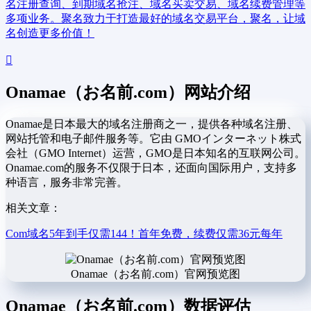
名注册查询、到期域名抢注、域名买卖交易、域名续费管理等
多项业务。聚名致力于打造最好的域名交易平台，聚名，让域
名创造更多价值！
Onamae（お名前.com）网站介绍
Onamae是日本最大的域名注册商之一，提供各种域名注册、
网站托管和电子邮件服务等。它由 GMOインターネット株式
会社（GMO Internet）运营，GMO是日本知名的互联网公司。
Onamae.com的服务不仅限于日本，还面向国际用户，支持多
种语言，服务非常完善。
相关文章：
Com域名5年到手仅需144！首年免费，续费仅需36元每年
Onamae（お名前.com）官网预览图
Onamae（お名前.com）数据评估