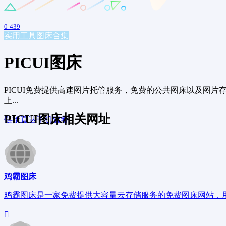
0
439
实用工具
图床合集
PICUI图床
PICUI免费提供高速图片托管服务，免费的公共图床以及图片
上...
PICUI图床相关网址
链接直达
手机查看
鸡霸图床
鸡霸图床是一家免费提供大容量云存储服务的免费图床网站，