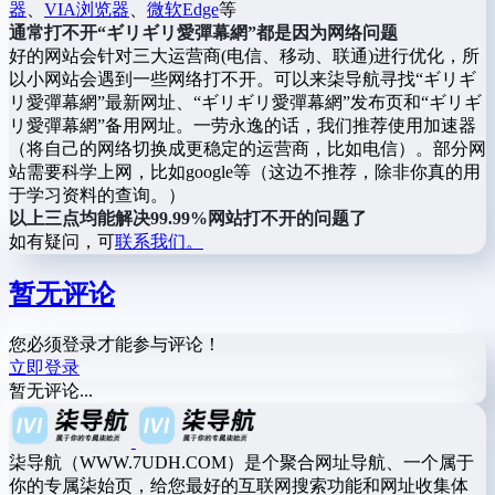
器
、
VIA浏览器
、
微软Edge
等
通常打不开“ギリギリ愛彈幕網”都是因为网络问题
好的网站会针对三大运营商(电信、移动、联通)进行优化，所
以小网站会遇到一些网络打不开。可以来柒导航寻找“ギリギ
リ愛彈幕網”最新网址、“ギリギリ愛彈幕網”发布页和“ギリギ
リ愛彈幕網”备用网址。一劳永逸的话，我们推荐使用加速器
（将自己的网络切换成更稳定的运营商，比如电信）。部分网
站需要科学上网，比如google等（这边不推荐，除非你真的用
于学习资料的查询。）
以上三点均能解决99.99%网站打不开的问题了
如有疑问，可
联系我们。
暂无评论
您必须登录才能参与评论！
立即登录
暂无评论...
柒导航（WWW.7UDH.COM）是个聚合网址导航、一个属于
你的专属柒始页，给您最好的互联网搜索功能和网址收集体