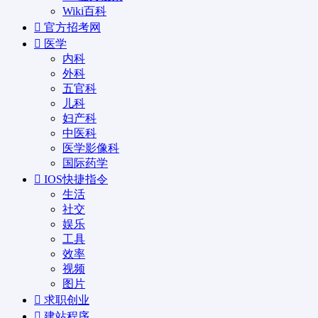
Wiki百科
官方招考网
医学
内科
外科
五官科
儿科
妇产科
中医科
医学影像科
国际药学
IOS快捷指令
生活
社交
娱乐
工具
效率
视频
图片
求职创业
建站程序