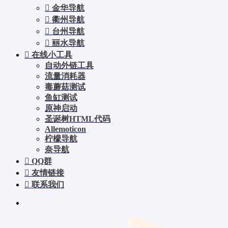
金华导航
衢州导航
台州导航
丽水导航
在线小工具
自动外链工具
流量消耗器
毒蘑菇测试
鱼缸测试
原神启动
圣诞树HTML代码
Allemoticon
柠檬导航
奈导航
QQ群
友情链接
联系我们