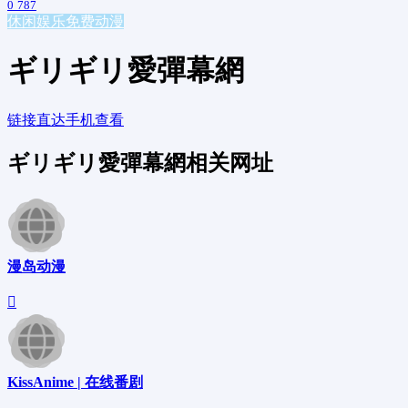
0
787
休闲娱乐
免费动漫
ギリギリ愛彈幕網
链接直达
手机查看
ギリギリ愛彈幕網相关网址
漫岛动漫
KissAnime | 在线番剧