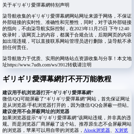
关于ギリギリ愛彈幕網
特别声明
柒导航收集的ギリギリ愛彈幕網网站网址来源于网络，不保证
外部链接的实时性、准确性和完整性，同时，对于该外部链接
的指向，不由柒导航实际控制，在2023年11月25日 下午12:40
收录时，该网页上的内容，都属于合规合法，后期网页的内容
如出现违规，可以直接联系网站管理员进行删除，柒导航不承
担任何责任。
柒导航致力于优质、实用的网络站点资源收集与分享！
本文地
址https://www.7udh.com/ws/3912转载请注明
ギリギリ愛彈幕網打不开万能教程
建议用手机浏览器打开“ギリギリ愛彈幕網”
微信/QQ可能屏蔽了“ギリギリ愛彈幕網”网站，首先保证网址
是从浏览器/手机浏览器打开的，因为微信/QQ会屏蔽一些站。
建议使用不会屏蔽网址的浏览器
如果浏览器提示“ギリギリ愛彈幕網”该网站违规，并非真的违
规。而是浏览器厂商屏蔽了这个站。推荐原生态不会屏蔽网站
的浏览器，苹果可以用自带的浏览器，
Alook浏览器
、
X浏览