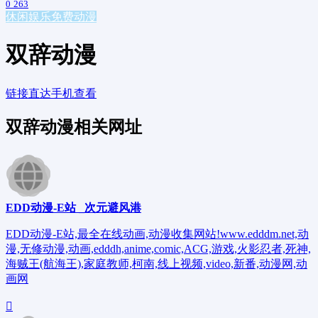
0
263
休闲娱乐
免费动漫
双辞动漫
链接直达
手机查看
双辞动漫相关网址
EDD动漫-E站 _次元避风港
EDD动漫-E站,最全在线动画,动漫收集网站!www.edddm.net,动
漫,无修动漫,动画,edddh,anime,comic,ACG,游戏,火影忍者,死神,
海贼王(航海王),家庭教师,柯南,线上视频,video,新番,动漫网,动
画网