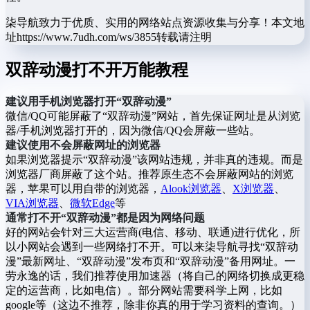
柒导航致力于优质、实用的网络站点资源收集与分享！
本文地
址https://www.7udh.com/ws/3855转载请注明
双辞动漫打不开万能教程
建议用手机浏览器打开“双辞动漫”
微信/QQ可能屏蔽了“双辞动漫”网站，首先保证网址是从浏览
器/手机浏览器打开的，因为微信/QQ会屏蔽一些站。
建议使用不会屏蔽网址的浏览器
如果浏览器提示“双辞动漫”该网站违规，并非真的违规。而是
浏览器厂商屏蔽了这个站。推荐原生态不会屏蔽网站的浏览
器，苹果可以用自带的浏览器，
Alook浏览器
、
X浏览器
、
VIA浏览器
、
微软Edge
等
通常打不开“双辞动漫”都是因为网络问题
好的网站会针对三大运营商(电信、移动、联通)进行优化，所
以小网站会遇到一些网络打不开。可以来柒导航寻找“双辞动
漫”最新网址、“双辞动漫”发布页和“双辞动漫”备用网址。一
劳永逸的话，我们推荐使用加速器（将自己的网络切换成更稳
定的运营商，比如电信）。部分网站需要科学上网，比如
google等（这边不推荐，除非你真的用于学习资料的查询。）