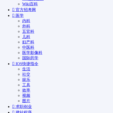
Wiki百科
官方招考网
医学
内科
外科
五官科
儿科
妇产科
中医科
医学影像科
国际药学
IOS快捷指令
生活
社交
娱乐
工具
效率
视频
图片
求职创业
建站程序