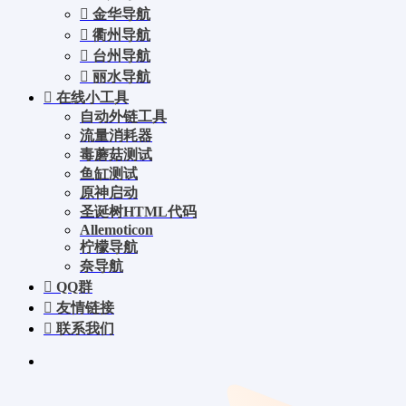
金华导航
衢州导航
台州导航
丽水导航
在线小工具
自动外链工具
流量消耗器
毒蘑菇测试
鱼缸测试
原神启动
圣诞树HTML代码
Allemoticon
柠檬导航
奈导航
QQ群
友情链接
联系我们