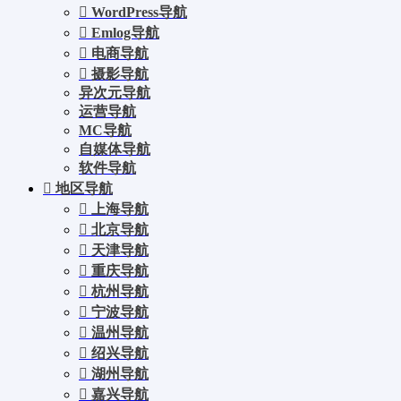
WordPress导航
Emlog导航
电商导航
摄影导航
异次元导航
运营导航
MC导航
自媒体导航
软件导航
地区导航
上海导航
北京导航
天津导航
重庆导航
杭州导航
宁波导航
温州导航
绍兴导航
湖州导航
嘉兴导航