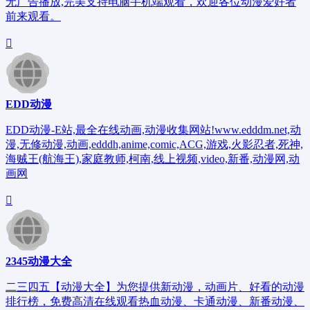
无广告播放,完美支持电脑手机端观看，欢迎各位动漫爱好者
前来观看。
EDD动漫
EDD动漫-E站,最全在线动画,动漫收集网站!www.edddm.net,动
漫,无修动漫,动画,edddh,anime,comic,ACG,游戏,火影忍者,死神,
海贼王(航海王),家庭教师,柯南,线上视频,video,新番,动漫网,动
画网
2345动漫大全
二三四五【动漫大全】为您提供新动漫，动画片、好看的动漫
排行榜，免费高清在线观看热血动漫、卡通动漫、新番动漫、