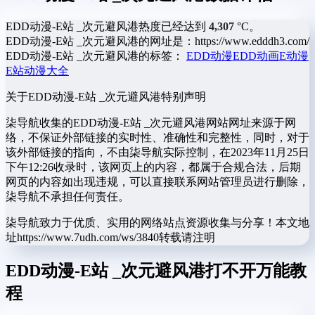
EDD动漫-E站 _次元避风港热度已经达到
4,307
°C。
EDD动漫-E站 _次元避风港的网址是：https://www.edddh3.com/
EDD动漫-E站 _次元避风港的标签：
EDD动漫
EDD动画
E动漫
E站
动漫大全
关于EDD动漫-E站 _次元避风港
特别声明
柒导航收集的EDD动漫-E站 _次元避风港网站网址来源于网
络，不保证外部链接的实时性、准确性和完整性，同时，对于
该外部链接的指向，不由柒导航实际控制，在2023年11月25日
下午12:26收录时，该网页上的内容，都属于合规合法，后期
网页的内容如出现违规，可以直接联系网站管理员进行删除，
柒导航不承担任何责任。
柒导航致力于优质、实用的网络站点资源收集与分享！
本文地
址https://www.7udh.com/ws/3840转载请注明
EDD动漫-E站 _次元避风港打不开万能教
程