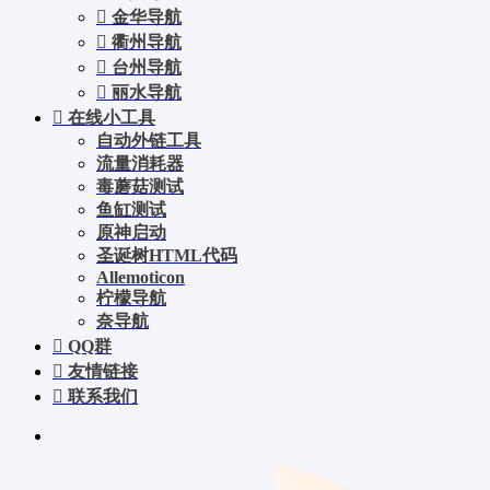
金华导航
衢州导航
台州导航
丽水导航
在线小工具
自动外链工具
流量消耗器
毒蘑菇测试
鱼缸测试
原神启动
圣诞树HTML代码
Allemoticon
柠檬导航
奈导航
QQ群
友情链接
联系我们