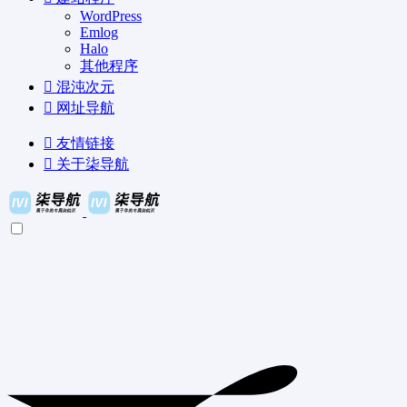
WordPress
Emlog
Halo
其他程序
混沌次元
网址导航
友情链接
关于柒导航