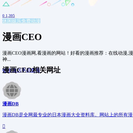
0
1,395
休闲娱乐
免费动漫
漫画CEO
漫画CEO漫画网,看漫画的网站！好看的漫画推荐：在线动漫,漫
神...
漫画CEO相关网址
链接直达
手机查看
漫画DB
漫画DB是全网最专业的日本漫画大全资料库。网站上的所有