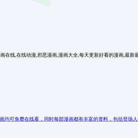
画在线,在线动漫,邪恶漫画,漫画大全,每天更新好看的漫画,最新
漫画均可免费在线看，同时每部漫画都有丰富的资料，包括登场