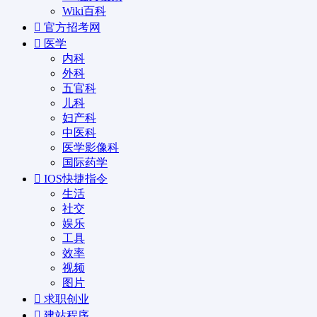
Wiki百科
官方招考网
医学
内科
外科
五官科
儿科
妇产科
中医科
医学影像科
国际药学
IOS快捷指令
生活
社交
娱乐
工具
效率
视频
图片
求职创业
建站程序