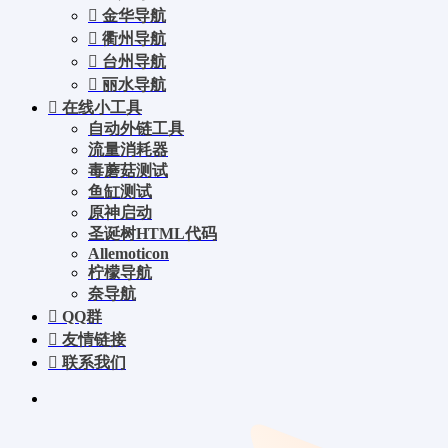
金华导航
衢州导航
台州导航
丽水导航
在线小工具
自动外链工具
流量消耗器
毒蘑菇测试
鱼缸测试
原神启动
圣诞树HTML代码
Allemoticon
柠檬导航
奈导航
QQ群
友情链接
联系我们