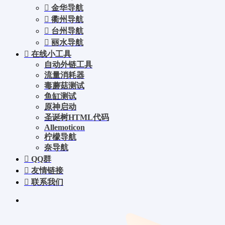
金华导航
衢州导航
台州导航
丽水导航
在线小工具
自动外链工具
流量消耗器
毒蘑菇测试
鱼缸测试
原神启动
圣诞树HTML代码
Allemoticon
柠檬导航
奈导航
QQ群
友情链接
联系我们