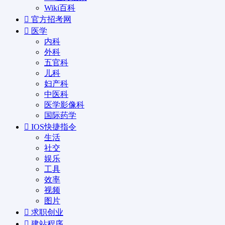
Wiki百科
官方招考网
医学
内科
外科
五官科
儿科
妇产科
中医科
医学影像科
国际药学
IOS快捷指令
生活
社交
娱乐
工具
效率
视频
图片
求职创业
建站程序