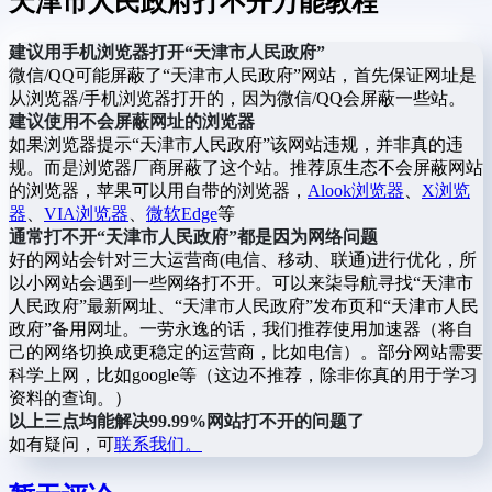
天津市人民政府打不开万能教程
建议用手机浏览器打开“天津市人民政府”
微信/QQ可能屏蔽了“天津市人民政府”网站，首先保证网址是
从浏览器/手机浏览器打开的，因为微信/QQ会屏蔽一些站。
建议使用不会屏蔽网址的浏览器
如果浏览器提示“天津市人民政府”该网站违规，并非真的违
规。而是浏览器厂商屏蔽了这个站。推荐原生态不会屏蔽网站
的浏览器，苹果可以用自带的浏览器，
Alook浏览器
、
X浏览
器
、
VIA浏览器
、
微软Edge
等
通常打不开“天津市人民政府”都是因为网络问题
好的网站会针对三大运营商(电信、移动、联通)进行优化，所
以小网站会遇到一些网络打不开。可以来柒导航寻找“天津市
人民政府”最新网址、“天津市人民政府”发布页和“天津市人民
政府”备用网址。一劳永逸的话，我们推荐使用加速器（将自
己的网络切换成更稳定的运营商，比如电信）。部分网站需要
科学上网，比如google等（这边不推荐，除非你真的用于学习
资料的查询。）
以上三点均能解决99.99%网站打不开的问题了
如有疑问，可
联系我们。