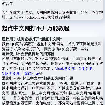
何责任。
柒导航致力于优质、实用的网络站点资源收集与分享！
本文地
址https://www.7udh.com/ws/340转载请注明
起点中文网打不开万能教程
建议用手机浏览器打开“起点中文网”
微信/QQ可能屏蔽了“起点中文网”网站，首先保证网址是从浏
览器/手机浏览器打开的，因为微信/QQ会屏蔽一些站。
建议使用不会屏蔽网址的浏览器
如果浏览器提示“起点中文网”该网站违规，并非真的违规。而
是浏览器厂商屏蔽了这个站。推荐原生态不会屏蔽网站的浏览
器，苹果可以用自带的浏览器，
Alook浏览器
、
X浏览器
、
VIA浏览器
、
微软Edge
等
通常打不开“起点中文网”都是因为网络问题
好的网站会针对三大运营商(电信、移动、联通)进行优化，所
以小网站会遇到一些网络打不开。可以来柒导航寻找“起点中
文网”最新网址、“起点中文网”发布页和“起点中文网”备用网
址。一劳永逸的话，我们推荐使用加速器（将自己的网络切换
成更稳定的运营商，比如电信）。部分网站需要科学上网，比