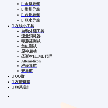
金华导航
衢州导航
台州导航
丽水导航
在线小工具
自动外链工具
流量消耗器
毒蘑菇测试
鱼缸测试
原神启动
圣诞树HTML代码
Allemoticon
柠檬导航
奈导航
QQ群
友情链接
联系我们