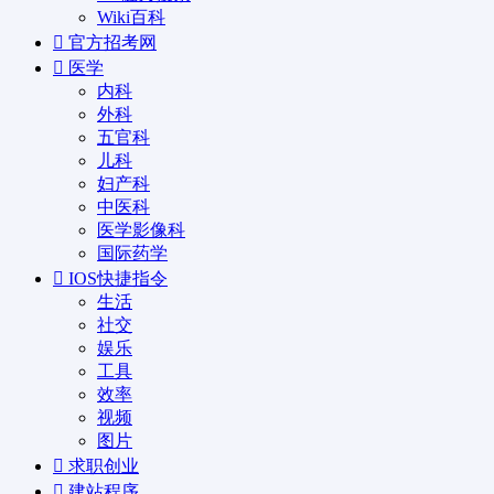
Wiki百科
官方招考网
医学
内科
外科
五官科
儿科
妇产科
中医科
医学影像科
国际药学
IOS快捷指令
生活
社交
娱乐
工具
效率
视频
图片
求职创业
建站程序