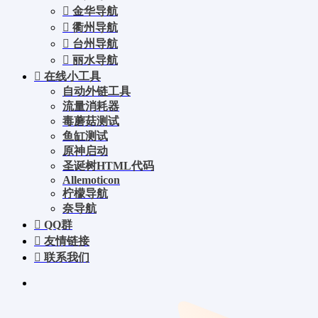
金华导航
衢州导航
台州导航
丽水导航
在线小工具
自动外链工具
流量消耗器
毒蘑菇测试
鱼缸测试
原神启动
圣诞树HTML代码
Allemoticon
柠檬导航
奈导航
QQ群
友情链接
联系我们