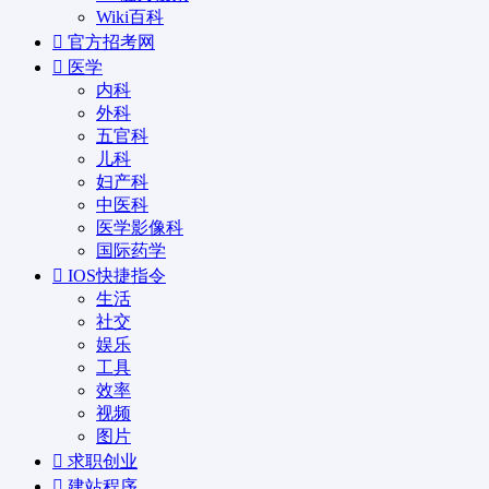
Wiki百科
官方招考网
医学
内科
外科
五官科
儿科
妇产科
中医科
医学影像科
国际药学
IOS快捷指令
生活
社交
娱乐
工具
效率
视频
图片
求职创业
建站程序