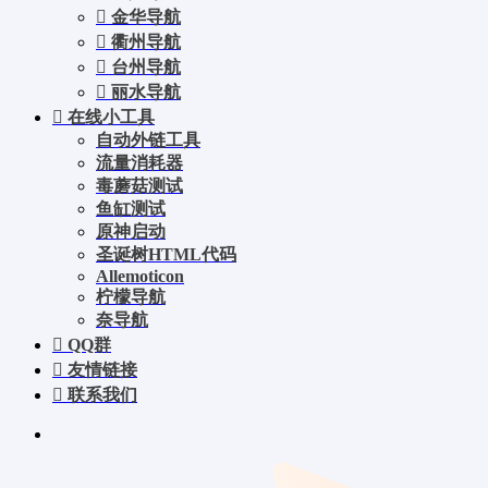
金华导航
衢州导航
台州导航
丽水导航
在线小工具
自动外链工具
流量消耗器
毒蘑菇测试
鱼缸测试
原神启动
圣诞树HTML代码
Allemoticon
柠檬导航
奈导航
QQ群
友情链接
联系我们