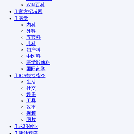
Wiki百科
官方招考网
医学
内科
外科
五官科
儿科
妇产科
中医科
医学影像科
国际药学
IOS快捷指令
生活
社交
娱乐
工具
效率
视频
图片
求职创业
建站程序