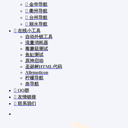
金华导航
衢州导航
台州导航
丽水导航
在线小工具
自动外链工具
流量消耗器
毒蘑菇测试
鱼缸测试
原神启动
圣诞树HTML代码
Allemoticon
柠檬导航
奈导航
QQ群
友情链接
联系我们