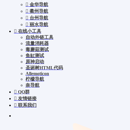
金华导航
衢州导航
台州导航
丽水导航
在线小工具
自动外链工具
流量消耗器
毒蘑菇测试
鱼缸测试
原神启动
圣诞树HTML代码
Allemoticon
柠檬导航
奈导航
QQ群
友情链接
联系我们