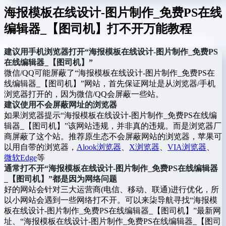
海报模板在线设计-图片制作_免费PS在线
编辑器_【图司机】打不开万能教程
建议用手机浏览器打开“海报模板在线设计-图片制作_免费PS
在线编辑器_【图司机】”
微信/QQ可能屏蔽了“海报模板在线设计-图片制作_免费PS在
线编辑器_【图司机】”网站，首先保证网址是从浏览器/手机
浏览器打开的，因为微信/QQ会屏蔽一些站。
建议使用不会屏蔽网址的浏览器
如果浏览器提示“海报模板在线设计-图片制作_免费PS在线编
辑器_【图司机】”该网站违规，并非真的违规。而是浏览器厂
商屏蔽了这个站。推荐原生态不会屏蔽网站的浏览器，苹果可
以用自带的浏览器，
Alook浏览器
、
X浏览器
、
VIA浏览器
、
微软Edge
等
通常打不开“海报模板在线设计-图片制作_免费PS在线编辑器
_【图司机】”都是因为网络问题
好的网站会针对三大运营商(电信、移动、联通)进行优化，所
以小网站会遇到一些网络打不开。可以来柒导航寻找“海报模
板在线设计-图片制作_免费PS在线编辑器_【图司机】”最新网
址、“海报模板在线设计-图片制作_免费PS在线编辑器_【图司