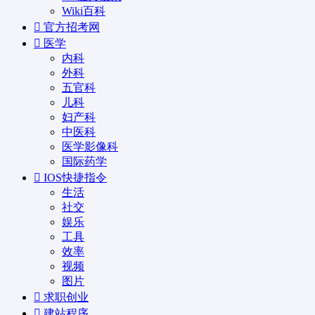
Wiki百科
官方招考网
医学
内科
外科
五官科
儿科
妇产科
中医科
医学影像科
国际药学
IOS快捷指令
生活
社交
娱乐
工具
效率
视频
图片
求职创业
建站程序