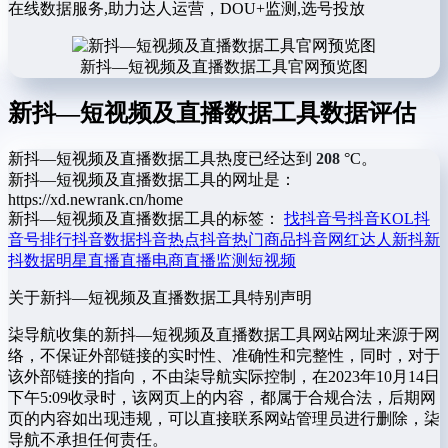
在线数据服务,助力达人运营，DOU+监测,选号投放
新抖—短视频及直播数据工具官网预览图
新抖—短视频及直播数据工具数据评估
新抖—短视频及直播数据工具热度已经达到
208
°C。
新抖—短视频及直播数据工具的网址是：
https://xd.newrank.cn/home
新抖—短视频及直播数据工具的标签：
找抖音号
抖音KOL
抖
音号排行
抖音数据
抖音热点
抖音热门商品
抖音网红达人
新抖
新
抖数据
明星直播
直播电商
直播监测
短视频
关于新抖—短视频及直播数据工具
特别声明
柒导航收集的新抖—短视频及直播数据工具网站网址来源于网
络，不保证外部链接的实时性、准确性和完整性，同时，对于
该外部链接的指向，不由柒导航实际控制，在2023年10月14日
下午5:09收录时，该网页上的内容，都属于合规合法，后期网
页的内容如出现违规，可以直接联系网站管理员进行删除，柒
导航不承担任何责任。