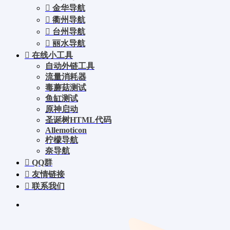
金华导航
衢州导航
台州导航
丽水导航
在线小工具
自动外链工具
流量消耗器
毒蘑菇测试
鱼缸测试
原神启动
圣诞树HTML代码
Allemoticon
柠檬导航
奈导航
QQ群
友情链接
联系我们