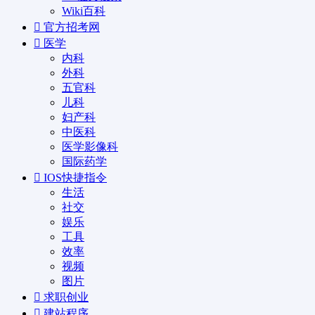
Wiki百科
官方招考网
医学
内科
外科
五官科
儿科
妇产科
中医科
医学影像科
国际药学
IOS快捷指令
生活
社交
娱乐
工具
效率
视频
图片
求职创业
建站程序