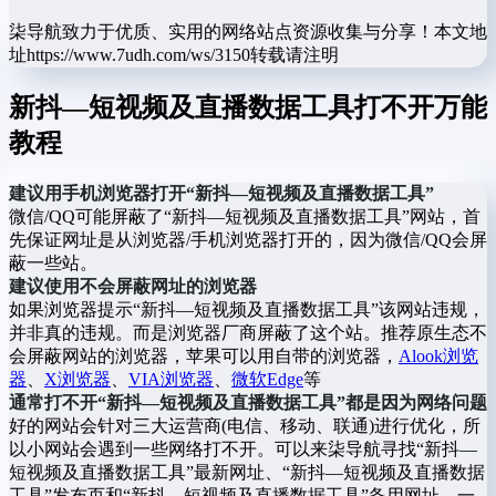
柒导航致力于优质、实用的网络站点资源收集与分享！
本文地
址https://www.7udh.com/ws/3150转载请注明
新抖—短视频及直播数据工具打不开万能
教程
建议用手机浏览器打开“新抖—短视频及直播数据工具”
微信/QQ可能屏蔽了“新抖—短视频及直播数据工具”网站，首
先保证网址是从浏览器/手机浏览器打开的，因为微信/QQ会屏
蔽一些站。
建议使用不会屏蔽网址的浏览器
如果浏览器提示“新抖—短视频及直播数据工具”该网站违规，
并非真的违规。而是浏览器厂商屏蔽了这个站。推荐原生态不
会屏蔽网站的浏览器，苹果可以用自带的浏览器，
Alook浏览
器
、
X浏览器
、
VIA浏览器
、
微软Edge
等
通常打不开“新抖—短视频及直播数据工具”都是因为网络问题
好的网站会针对三大运营商(电信、移动、联通)进行优化，所
以小网站会遇到一些网络打不开。可以来柒导航寻找“新抖—
短视频及直播数据工具”最新网址、“新抖—短视频及直播数据
工具”发布页和“新抖—短视频及直播数据工具”备用网址。一