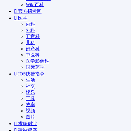
Wiki百科
官方招考网
医学
内科
外科
五官科
儿科
妇产科
中医科
医学影像科
国际药学
IOS快捷指令
生活
社交
娱乐
工具
效率
视频
图片
求职创业
建站程序