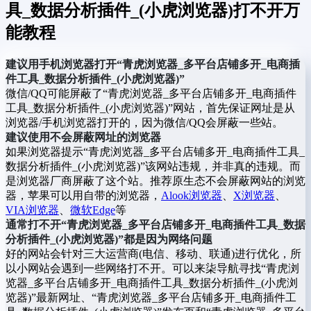
具_数据分析插件_(小虎浏览器)打不开万
能教程
建议用手机浏览器打开“青虎浏览器_多平台店铺多开_电商插
件工具_数据分析插件_(小虎浏览器)”
微信/QQ可能屏蔽了“青虎浏览器_多平台店铺多开_电商插件
工具_数据分析插件_(小虎浏览器)”网站，首先保证网址是从
浏览器/手机浏览器打开的，因为微信/QQ会屏蔽一些站。
建议使用不会屏蔽网址的浏览器
如果浏览器提示“青虎浏览器_多平台店铺多开_电商插件工具_
数据分析插件_(小虎浏览器)”该网站违规，并非真的违规。而
是浏览器厂商屏蔽了这个站。推荐原生态不会屏蔽网站的浏览
器，苹果可以用自带的浏览器，
Alook浏览器
、
X浏览器
、
VIA浏览器
、
微软Edge
等
通常打不开“青虎浏览器_多平台店铺多开_电商插件工具_数据
分析插件_(小虎浏览器)”都是因为网络问题
好的网站会针对三大运营商(电信、移动、联通)进行优化，所
以小网站会遇到一些网络打不开。可以来柒导航寻找“青虎浏
览器_多平台店铺多开_电商插件工具_数据分析插件_(小虎浏
览器)”最新网址、“青虎浏览器_多平台店铺多开_电商插件工