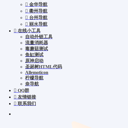
金华导航
衢州导航
台州导航
丽水导航
在线小工具
自动外链工具
流量消耗器
毒蘑菇测试
鱼缸测试
原神启动
圣诞树HTML代码
Allemoticon
柠檬导航
奈导航
QQ群
友情链接
联系我们