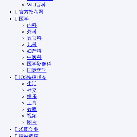
Wiki百科
官方招考网
医学
内科
外科
五官科
儿科
妇产科
中医科
医学影像科
国际药学
IOS快捷指令
生活
社交
娱乐
工具
效率
视频
图片
求职创业
建站程序