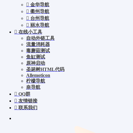
金华导航
衢州导航
台州导航
丽水导航
在线小工具
自动外链工具
流量消耗器
毒蘑菇测试
鱼缸测试
原神启动
圣诞树HTML代码
Allemoticon
柠檬导航
奈导航
QQ群
友情链接
联系我们