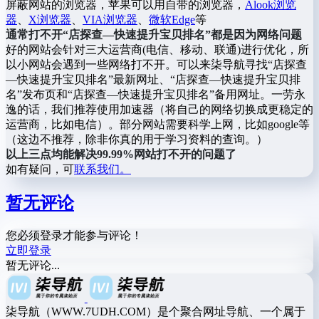
屏蔽网站的浏览器，苹果可以用自带的浏览器，
Alook浏览
器
、
X浏览器
、
VIA浏览器
、
微软Edge
等
通常打不开“店探查—快速提升宝贝排名”都是因为网络问题
好的网站会针对三大运营商(电信、移动、联通)进行优化，所
以小网站会遇到一些网络打不开。可以来柒导航寻找“店探查
—快速提升宝贝排名”最新网址、“店探查—快速提升宝贝排
名”发布页和“店探查—快速提升宝贝排名”备用网址。一劳永
逸的话，我们推荐使用加速器（将自己的网络切换成更稳定的
运营商，比如电信）。部分网站需要科学上网，比如google等
（这边不推荐，除非你真的用于学习资料的查询。）
以上三点均能解决99.99%网站打不开的问题了
如有疑问，可
联系我们。
暂无评论
您必须登录才能参与评论！
立即登录
暂无评论...
柒导航（WWW.7UDH.COM）是个聚合网址导航、一个属于