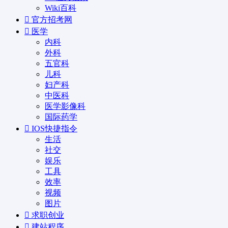
Wiki百科
官方招考网
医学
内科
外科
五官科
儿科
妇产科
中医科
医学影像科
国际药学
IOS快捷指令
生活
社交
娱乐
工具
效率
视频
图片
求职创业
建站程序