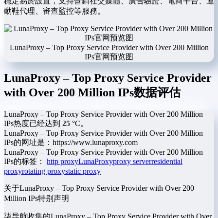
穩定易於設置，支持營銷社交媒體、廣告驗證、電商平台、運
動鞋代理、審查監控等服務。
LunaProxy – Top Proxy Service Provider with Over 200 Million
IPs官网预览图
LunaProxy – Top Proxy Service Provider
with Over 200 Million IPs数据评估
LunaProxy – Top Proxy Service Provider with Over 200 Million
IPs热度已经达到
25
°C。
LunaProxy – Top Proxy Service Provider with Over 200 Million
IPs的网址是：https://www.lunaproxy.com
LunaProxy – Top Proxy Service Provider with Over 200 Million
IPs的标签：
http proxy
LunaProxy
proxy server
residential
proxy
rotating proxy
static proxy
关于LunaProxy – Top Proxy Service Provider with Over 200
Million IPs
特别声明
柒导航收集的LunaProxy – Top Proxy Service Provider with Over