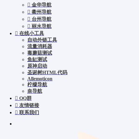
金华导航
衢州导航
台州导航
丽水导航
在线小工具
自动外链工具
流量消耗器
毒蘑菇测试
鱼缸测试
原神启动
圣诞树HTML代码
Allemoticon
柠檬导航
奈导航
QQ群
友情链接
联系我们