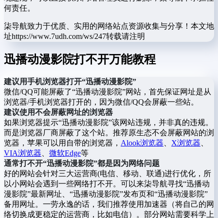
何责任。
柒导航致力于优质、实用的网络站点资源收集与分享！
本文地
址https://www.7udh.com/ws/247转载请注明
迅播动漫影院打不开万能教程
建议用手机浏览器打开“迅播动漫影院”
微信/QQ可能屏蔽了“迅播动漫影院”网站，首先保证网址是从
浏览器/手机浏览器打开的，因为微信/QQ会屏蔽一些站。
建议使用不会屏蔽网址的浏览器
如果浏览器提示“迅播动漫影院”该网站违规，并非真的违规。
而是浏览器厂商屏蔽了这个站。推荐原生态不会屏蔽网站的浏
览器，苹果可以用自带的浏览器，
Alook浏览器
、
X浏览器
、
VIA浏览器
、
微软Edge
等
通常打不开“迅播动漫影院”都是因为网络问题
好的网站会针对三大运营商(电信、移动、联通)进行优化，所
以小网站会遇到一些网络打不开。可以来柒导航寻找“迅播动
漫影院”最新网址、“迅播动漫影院”发布页和“迅播动漫影院”
备用网址。一劳永逸的话，我们推荐使用加速器（将自己的网
络切换成更稳定的运营商，比如电信）。部分网站需要科学上