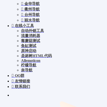
金华导航
衢州导航
台州导航
丽水导航
在线小工具
自动外链工具
流量消耗器
毒蘑菇测试
鱼缸测试
原神启动
圣诞树HTML代码
Allemoticon
柠檬导航
奈导航
QQ群
友情链接
联系我们