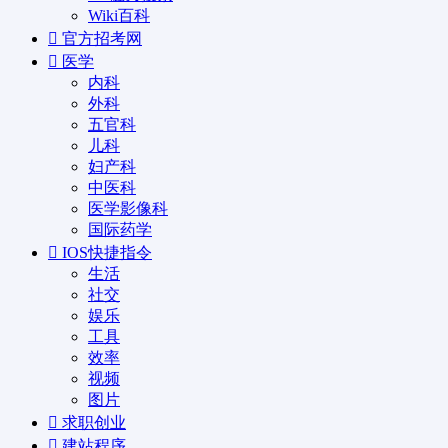
Wiki百科
官方招考网
医学
内科
外科
五官科
儿科
妇产科
中医科
医学影像科
国际药学
IOS快捷指令
生活
社交
娱乐
工具
效率
视频
图片
求职创业
建站程序