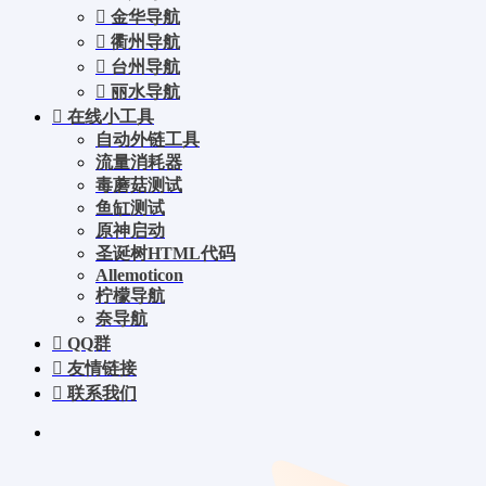
金华导航
衢州导航
台州导航
丽水导航
在线小工具
自动外链工具
流量消耗器
毒蘑菇测试
鱼缸测试
原神启动
圣诞树HTML代码
Allemoticon
柠檬导航
奈导航
QQ群
友情链接
联系我们