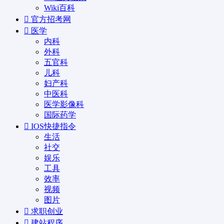
Wiki百科
官方招考网
医学
内科
外科
五官科
儿科
妇产科
中医科
医学影像科
国际药学
IOS快捷指令
生活
社交
娱乐
工具
效率
视频
图片
求职创业
建站程序